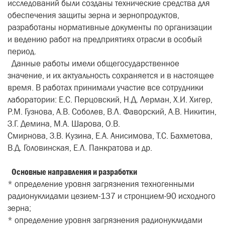
исследований были созданы технические средства для
обеспечения защиты зерна и зернопродуктов,
разработаны нормативные документы по организации
и ведению работ на предприятиях отрасли в особый
период.
Данные работы имели общегосударственное
значение, и их актуальность сохраняется и в настоящее
время. В работах принимали участие все сотрудники
лаборатории: Е.С. Перцовский, Н.Д. Лерман, Х.И. Хигер,
Р.М. Гузнова, А.В. Соболев, В.Л. Фаворский, А.В. Никитин,
З.Г. Демина, М.А. Шарова, О.В.
Смирнова, З.В. Кузина, Е.А. Анисимова, Т.С. Бахметова,
В.Д. Головинская, Е.Л. Панкратова и др.
Основные направления и разработки
* определение уровня загрязнения техногенными
радионуклидами цезием-137 и стронцием-90 исходного
зерна;
* определение уровня загрязнения радионуклидами