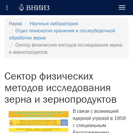

ВНИИЗ
Toggl
navig
Всероссийский Научно-Исследовательский
Наука
Научные лаборатории
Институт Зерна и продуктов его переработки
Отдел технологии хранения и послеуборочной
обработки зерна
Регистрация
Сектор физических методов исследования зерна
и зернопродуктов
Вход на сайт
Отправить сообщение
Сектор физических
методов исследования
зерна и зернопродуктов
В связи с возникшей
ядерной угрозой в 1956
г. специальным
Распоряжением