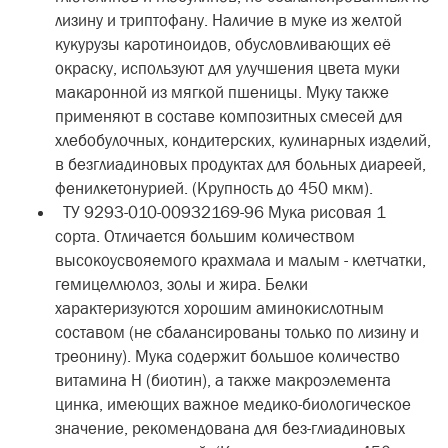
лизину и триптофану. Наличие в муке из желтой
кукурузы каротиноидов, обусловливающих её
окраску, используют для улучшения цвета муки
макаронной из мягкой пшеницы. Муку также
применяют в составе композитных смесей для
хлебобулочных, кондитерских, кулинарных изделий,
в безглиадиновых продуктах для больных диареей,
фенилкетонурией. (Крупность до 450 мкм).
ТУ 9293-010-00932169-96 Мука рисовая 1
сорта. Отличается большим количеством
высокоусвояемого крахмала и малым - клетчатки,
гемицеллюлоз, золы и жира. Белки
характеризуются хорошим аминокислотным
составом (не сбалансированы только по лизину и
треонину). Мука содержит большое количество
витамина Н (биотин), а также макроэлемента
цинка, имеющих важное медико-биологическое
значение, рекомендована для без-глиадиновых