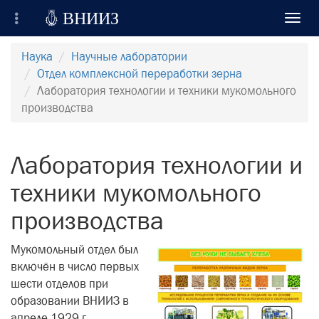

ВНИИЗ
Toggl
navig
Всероссийский Научно-Исследовательский
Наука
Научные лаборатории
Институт Зерна и продуктов его переработки
Отдел комплексной переработки зерна
Лаборатория технологии и техники мукомольного
Регистрация
производства
Вход на сайт
Лаборатория технологии и
Отправить сообщение
техники мукомольного
производства
Мукомольный отдел был
включён в число первых
шести отделов при
образовании ВНИИЗ в
апреле 1929 г.