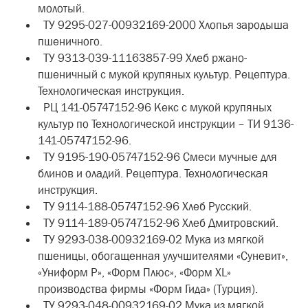
молотый.
ТУ 9295-027-00932169-2000 Хлопья зародыша
пшеничного.
ТУ 9313-039-11163857-99 Хлеб ржано-
пшеничный с мукой крупяных культур. Рецептура.
Технологическая инструкция.
РЦ 141-05747152-96 Кекс с мукой крупяных
культур по Технологической инструкции – ТИ 9136-
141-05747152-96.
ТУ 9195-190-05747152-96 Смеси мучные для
блинов и оладий. Рецептура. Технологическая
инструкция.
ТУ 9114-188-05747152-96 Хлеб Русский.
ТУ 9114-189-05747152-96 Хлеб Дмитровский.
ТУ 9293-038-00932169-02 Мука из мягкой
пшеницы, обогащенная улучшителями «Суневит»,
«Униформ Р», «Форм Плюс», «Форм XL»
производства фирмы «Форм Гида» (Турция).
ТУ 9293-048-00932169-02 Мука из мягкой