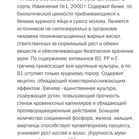
сорта, Изменение №1, 2000 г. Содержит белки, по
биологической ценности приближающиеся к
белкам куриного яйца и сухого молока. Является
источником не синтезируемых в организме
человека полиненасыщенных жирных кислот,
ответственных за нормальный рост и обмен
веществ и обеспечивающих безопасное хранение
муки. По содержанию витаминов В2, РР и Е
гречиха превосходит все крупяные культуры, а по
В1 уступает только лущеному гороху. Содержит
лецитин, обладающий холестериноснижающим
эффектом. Гречиха - единственная культура,
содержащая рутин, повышающий прочность
стенок кровеносных капилляров и обладающий
противорадиационным действием. Большое
количество соединений фосфора, железа, кальция,
марганца способствует кроветворному процессу,
усиливает рост костей и волос. (Крупность муки