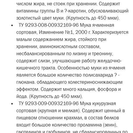
числом жира, не стоек при хранении. Содержит
витамины группы В и ?-каротин, обусловливающий
золотистый цвет муки. (Крупность до 450 мкм).
ТУ 9293-008-00932169-96 Мука ячменная
сортовая, Изменение №1, 2000 г. Характеризуется
малым содержанием жира, стойкого при
хранении, аминокислотным составом,
несбалансированным по лизину и треонину,
содержит слизи, улучшающие работу желудочно-
кишечного тракта. Особенностью муки из ячменя
является большое количество полисахарида ? -
глюкана. обладающего холестериноснижающим
эффектом. Содержит много кальция, фосфора и
йода. (Крупность до 450 мкм).
ТУ 9293-009-00932169-96 Мука кукурузная
сортовая (крупная и мелкая). Содержит ценный в
пищевом отношении крахмал, в состав белков
входит большое количество проламина (зеин),
глютелинов и глобулинов, не сбалансированных по