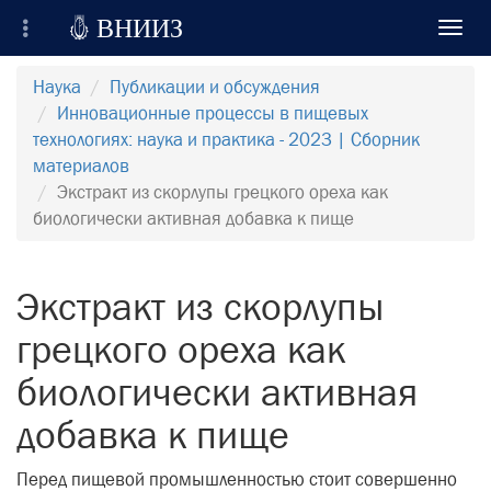

ВНИИЗ
Toggl
navig
Всероссийский Научно-Исследовательский
Наука
Публикации и обсуждения
Институт Зерна и продуктов его переработки
Инновационные процессы в пищевых
технологиях: наука и практика - 2023 | Сборник
Регистрация
материалов
Экстракт из скорлупы грецкого ореха как
Вход на сайт
биологически активная добавка к пище
Отправить сообщение
Экстракт из скорлупы
грецкого ореха как
биологически активная
добавка к пище
Перед пищевой промышленностью стоит совершенно