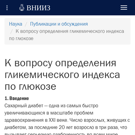

ВНИИЗ
Toggl
navig
Всероссийский Научно-Исследовательский
Наука
Публикации и обсуждения
Институт Зерна и продуктов его переработки
К вопросу определения гликемического индекса
по глюкозе
Регистрация
Вход на сайт
К вопросу определения
Отправить сообщение
гликемического индекса
по глюкозе
1. Введение
Сахарный диабет — одна из самых быстро
увеличивающихся в масштабе проблем
здравоохранения в XXI веке. Число взрослых, живущих с
диабетом, за последние 20 лет возросло в три раза, что
вызывает серьезную озабоченность во всем мире