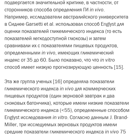
подвергается значительной критике, в частности, от
сторонников способа определения ГИ
in vivo
.
Например, исследователи австралийского университета
в Сиднее Garsetti et al. использовал способ Englyst для
оценки показателей гликемического индекса (то есть
показателей легкодоступной глюкозы) и затем
сравнивали их с показателями пищевых продуктов,
определенными
in vivo
, имеющих гликемический
индекс от 35 до 60. Было показано, что что
in vitro
способ имеет низкую прогнозирующую ценность [15].
Эта же группа ученых [16] определяла показатели
гликемического индекса
in vivo
для коммерческих
пищевых продуктов (один зерновой завтрак и два
снэковых батончика), которые имели низкие показатели
гликемического индекса (<55), определенные способом
Englyst исследования
in vitro
. Согласно данным J. Brand-
Miller, три исследуемых зерновых продуктов имели
средние показатели гликемического индекса
in vivo
75