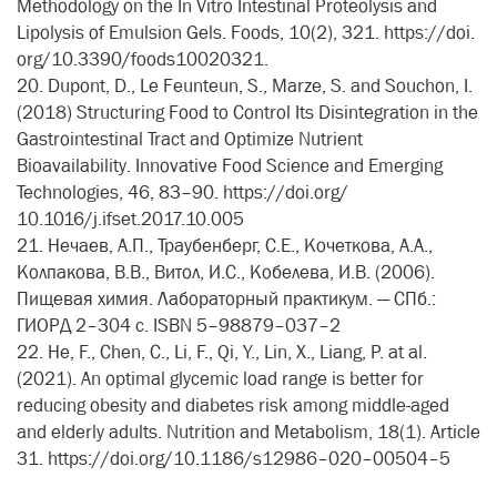
Methodology on the In Vitro Intestinal Proteolysis and
Lipolysis of Emulsion Gels. Foods, 10(2), 321. https://doi.
org/10.3390/foods10020321.
20. Dupont, D., Le Feunteun, S., Marze, S. and Souchon, I.
(2018) Structuring Food to Control Its Disintegration in the
Gastrointestinal Tract and Optimize Nutrient
Bioavailability. Innovative Food Science and Emerging
Technologies, 46, 83–90. https://doi.org/
10.1016/j.ifset.2017.10.005
21. Нечаев, А.П., Траубенберг, С.Е., Кочеткова, А.А.,
Колпакова, В.В., Витол, И.С., Кобелева, И.В. (2006).
Пищевая химия. Лабораторный практикум. — СПб.:
ГИОРД 2–304 с. ISBN 5–98879–037–2
22. He, F., Chen, C., Li, F., Qi, Y., Lin, X., Liang, P. at al.
(2021). An optimal glycemic load range is better for
reducing obesity and diabetes risk among middle-aged
and elderly adults. Nutrition and Metabolism, 18(1). Article
31. https://doi.org/10.1186/s12986–020–00504–5