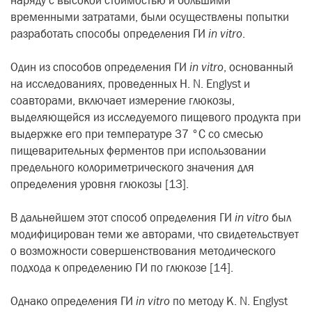
наряду с высокой стоимостью и большими
временными затратами, были осуществлены попытки
разработать способы определения ГИ
in vitro
.
Один из способов определения ГИ
in vitro
, основанный
на исследованиях, проведенных Н. N. Englyst и
соавторами, включает измерение глюкозы,
выделяющейся из исследуемого пищевого продукта при
выдержке его при температуре 37 °C со смесью
пищеварительных ферментов при использовании
предельного колориметрического значения для
определения уровня глюкозы [13].
В дальнейшем этот способ определения ГИ
in vitro
был
модифицирован теми же авторами, что свидетельствует
о возможности совершенствования методического
подхода к определению ГИ по глюкозе [14].
Однако определения ГИ
in vitro
по методу K. N. Englyst