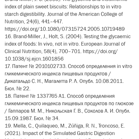
index of plain sweet biscuits: Relationships to in vitro
starch digestibility. Journal of the American College of
Nutrition, 24(6), 441–447.
https://doi.org/10.1080/07315724.2005.10719489
16. Brand-Miller, J., Holt, S. (2004). Testing the glycaemic
index of foods: In vivo, not in vitro. European Journal of
Clinical Nutrition, 58(4), 700–701. https://doi.org/
10.1038/sj.ejcn.1601856
17. Патент № 2010102733. Способ определения in vitro
гликемического индекса пищевых продуктов /
Дикатальдо С. Н., Магалетта Р. Л. Опубл. 10.08.2011.
Бюл. № 22.
18. Патент № 1337765 А1. Способ определения
гликемического индекса пищевых продуктов по глюкозе
/ Гаппаров М. М., Никольская Г. В., Соколов А. И. Опубл.
15.09.1987. Бюл. № 34.
19. Mella, C., Quilaqueo, M., Zúñiga, R. N., Troncoso, E.
(2021). Impact of the Simulated Gastric Digestion