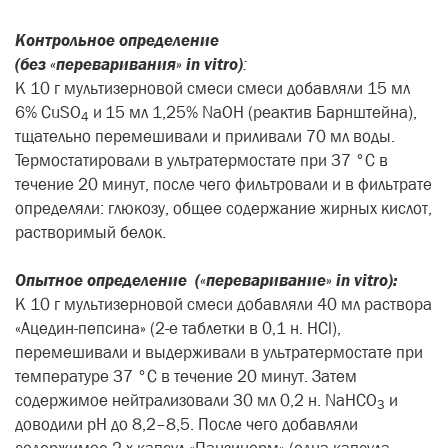
Контрольное
определение
(без «переваривания» in vitro)
:
К 10 г мультизерновой смеси смеси добавляли 15 мл
6% CuSO
и
15 мл 1,25% NaOH (реактив Барнштейна),
4
тщательно перемешивали и приливали 70 мл воды.
Термостатировали в ультратермостате при 37 °C в
течение 20 минут, после чего фильтровали и в фильтрате
определяли: глюкозу, общее содержание жирных кислот,
растворимый белок.
Опытное определение («переваривание» in vitro):
К 10 г мультизерновой смеси добавляли 40 мл раствора
«Ацедин-пепсина» (2-е таблетки в 0,1 н. HCl),
перемешивали и выдерживали в ультратермостате при
температуре 37 °С в течение 20 минут. Затем
содержимое нейтрализовали 30 мл 0,2 н. NaHCO
и
3
доводили рН до 8,2–8,5. После чего добавляли