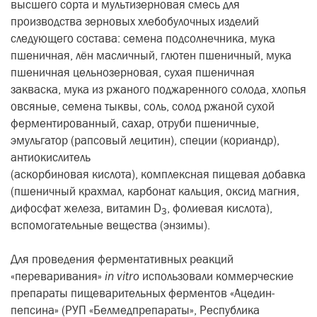
высшего сорта и мультизерновая смесь для
производства зерновых хлебобулочных изделий
следующего состава: семена подсолнечника, мука
пшеничная, лён масличный, глютен пшеничный, мука
пшеничная цельнозерновая, сухая пшеничная
закваска, мука из ржаного поджаренного солода, хлопья
овсяные, семена тыквы, соль, солод ржаной сухой
ферментированный, сахар, отруби пшеничные,
эмульгатор (рапсовый лецитин), специи (кориандр),
антиокислитель
(аскорбиновая кислота), комплексная пищевая добавка
(пшеничный крахмал, карбонат кальция, оксид магния,
дифосфат железа, витамин D
, фолиевая кислота),
3
вспомогательные вещества (энзимы).
Для проведения ферментативных реакций
«переваривания»
in vitro
использовали коммерческие
препараты пищеварительных ферментов «Ацедин-
пепсина» (РУП «Белмедпрепараты», Республика