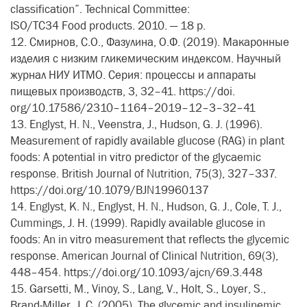
classification”. Technical Committee:
ISO/TC34 Food products. 2010. — 18 p.
12. Смирнов, С.О., Фазулина, О.Ф. (2019). Макаронные
изделия с низким гликемическим индексом. Научный
журнал НИУ ИТМО. Серия: процессы и аппараты
пищевых производств, 3, 32–41. https://doi.
org/10.17586/2310–1164–2019–12–3–32–41
13. Englyst, H. N., Veenstra, J., Hudson, G. J. (1996).
Measurement of rapidly available glucose (RAG) in plant
foods: A potential in vitro predictor of the glycaemic
response. British Journal of Nutrition, 75(3), 327–337.
https://doi.org/10.1079/BJN19960137
14. Englyst, K. N., Englyst, H. N., Hudson, G. J., Cole, T. J.,
Cummings, J. H. (1999). Rapidly available glucose in
foods: An in vitro measurement that reflects the glycemic
response. American Journal of Clinical Nutrition, 69(3),
448–454. https://doi.org/10.1093/ajcn/69.3.448
15. Garsetti, M., Vinoy, S., Lang, V., Holt, S., Loyer, S.,
Brand-Miller, J. C. (2005). The glycemic and insulinemic