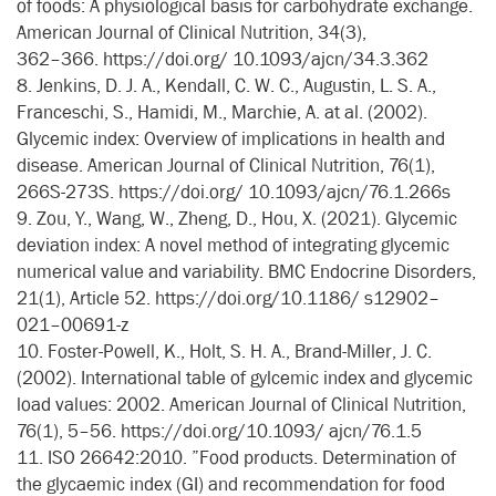
of foods: A physiological basis for carbohydrate exchange.
American Journal of Clinical Nutrition, 34(3),
362–366. https://doi.org/ 10.1093/ajcn/34.3.362
8. Jenkins, D. J. A., Kendall, C. W. C., Augustin, L. S. A.,
Franceschi, S., Hamidi, M., Marchie, A. at al. (2002).
Glycemic index: Overview of implications in health and
disease. American Journal of Clinical Nutrition, 76(1),
266S-273S. https://doi.org/ 10.1093/ajcn/76.1.266s
9. Zou, Y., Wang, W., Zheng, D., Hou, X. (2021). Glycemic
deviation index: A novel method of integrating glycemic
numerical value and variability. BMC Endocrine Disorders,
21(1), Article 52. https://doi.org/10.1186/ s12902–
021–00691-z
10. Foster-Powell, K., Holt, S. H. A., Brand-Miller, J. C.
(2002). International table of gylcemic index and glycemic
load values: 2002. American Journal of Clinical Nutrition,
76(1), 5–56. https://doi.org/10.1093/ ajcn/76.1.5
11. ISO 26642:2010. ”Food products. Determination of
the glycaemic index (GI) and recommendation for food