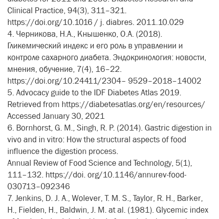
Clinical Practice, 94(3), 311–321.
https://doi.org/10.1016 / j. diabres. 2011.10.029
4. Черникова, Н.А., Кнышенко, О.А. (2018).
Гликемический индекс и его роль в управлении и
контроле сахарного диабета. Эндокринология: новости,
мнения, обучение, 7(4), 16–22.
https://doi.org/10.24411/2304– 9529–2018–14002
5. Advocacy guide to the IDF Diabetes Atlas 2019.
Retrieved from https://diabetesatlas.org/en/resources/
Accessed January 30, 2021
6. Bornhorst, G. M., Singh, R. P. (2014). Gastric digestion in
vivo and in vitro: How the structural aspects of food
influence the digestion process.
Annual Review of Food Science and Technology, 5(1),
111–132. https://doi. org/10.1146/annurev-food-
030713–092346
7. Jenkins, D. J. A., Wolever, T. M. S., Taylor, R. H., Barker,
H., Fielden, H., Baldwin, J. M. at al. (1981). Glycemic index