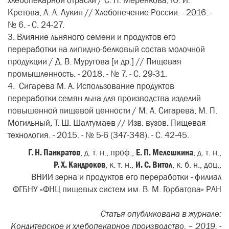
хлебопекарной отрасли / С. П. Меренкова, Ю. И.
Кретова, А. А. Лукин // Хлебопечение России. - 2016. -
№ 6. - С. 24-27.
3. Влияние льняного семени и продуктов его
переработки на липидно-белковый состав молочной
продукции / Д. В. Муругова [и др.] // Пищевая
промышленность. - 2018. - № 7. - С. 29-31.
4. Сигарева М. А. Использование продуктов
переработки семян льна для производства изделий
повышенной пищевой ценности / М. А. Сигарева, М. П.
Могильный, Т. Ш. Шалтумаев // Изв. вузов. Пищевая
технология. - 2015. - № 5-6 (347-348). - С. 42-45.
Г. Н. Панкратов
, д. т. н., проф.,
Е. П. Мелешкина
, д. т. н.,
Р.
X
. Кандроков
, к. т. н.,
И. С. Витол
, к. б. н., доц.,
ВНИИ зерна и продуктов его переработки - филиал
ФГБНУ «ФНЦ пищевых систем им. В. М. Горбатова» РАН
Статья опубликована в журнале:
Кондитерское и хлебопекарное производство. – 2019. -