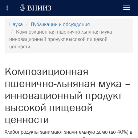

ВНИИЗ
Toggl
navig
Всероссийский Научно-Исследовательский
Наука
Публикации и обсуждения
Институт Зерна и продуктов его переработки
Композиционная пшенично-льняная мука –
инновационный продукт высокой пищевой
Регистрация
ценности
Вход на сайт
Композиционная
Отправить сообщение
пшенично-льняная мука –
инновационный продукт
высокой пищевой
ценности
Хлебопродукты занимают значительную долю (до 40%) в