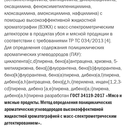
оксациллина, феноксиметилпенициллина,
клоксациллина, амоксициллина, нафциллина) с
помощью высокоэффективной жидкостной
хроматографии (ВЭЖХ) с масс-спектрометрическим
детектором в продуктах убоя и мясной продукции в
соответствии с требованиями ТР ТС 034/2013 [4].
Для определения содержания полициклических
ароматических углеводородов (ПАУ):
циклопента[c,d]пирена, бенз[a]антрацена, хризена, 5-
метилхризена, бенз[j]флуорантена, бенз[b]флуорантена,
бенз[k]флуорантена, бенз(а)пирена, дибенз(а,l)пирена,
дибенз[a,h]антрацена, бенз[g,h,i]перилена, инден[1,2,3-
cd]пирена, дибенз [a,e]пирена, дибенз[a,i]пирена,
дибенз[a,h]пирена разработан
ГОСТ 34119-2017
«Мясо и
мясные продукты. Метод определения полициклических
ароматических углеводородов высокоэффективной
жидкостной хроматографией с масс-спектрометрическим
детектированием».