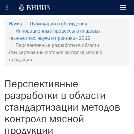

ВНИИЗ
Toggl
navig
Всероссийский Научно-Исследовательский
Наука
Публикации и обсуждения
Институт Зерна и продуктов его переработки
Инновационные процессы в пищевых
технологиях: наука и практика - 2019
Регистрация
Перспективные разработки в области
стандартизации методов контроля мясной
Вход на сайт
продукции
Отправить сообщение
Перспективные
разработки в области
стандартизации методов
контроля мясной
продукции