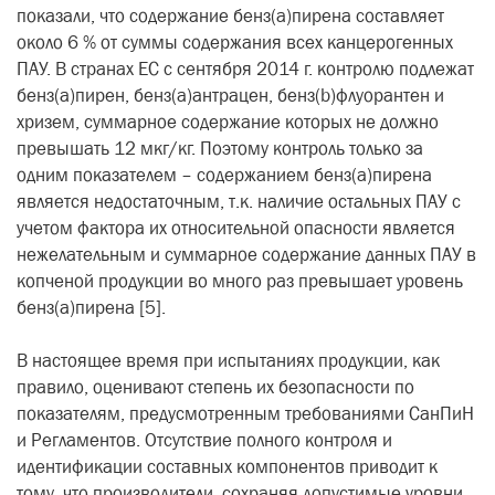
показали, что содержание бенз(а)пирена составляет
около 6 % от суммы содержания всех канцерогенных
ПАУ. В странах ЕС с сентября 2014 г. контролю подлежат
бенз(а)пирен, бенз(а)антрацен, бенз(b)флуорантен и
хризем, суммарное содержание которых не должно
превышать 12 мкг/кг. Поэтому контроль только за
одним показателем – содержанием бенз(а)пирена
является недостаточным, т.к. наличие остальных ПАУ с
учетом фактора их относительной опасности является
нежелательным и суммарное содержание данных ПАУ в
копченой продукции во много раз превышает уровень
бенз(а)пирена [5].
В настоящее время при испытаниях продукции, как
правило, оценивают степень их безопасности по
показателям, предусмотренным требованиями СанПиН
и Регламентов. Отсутствие полного контроля и
идентификации составных компонентов приводит к
тому, что производители, сохраняя допустимые уровни