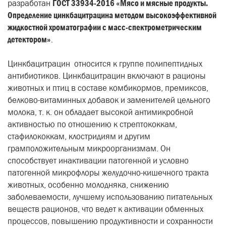
разработан
ГОСТ 33934-2016 «Мясо и мясные продукты.
Определение цинкбацитрацина методом высокоэффективной
жидкостной хроматографии с масс-спектрометрическим
детектором»
.
Цинкбацитрацин относится к группе полипептидных
антибиотиков. Цинкбацитрацин включают в рационы
животных и птиц в составе комбикормов, премиксов,
белково-витаминных добавок и заменителей цельного
молока, т. к. он обладает высокой антимикробной
активностью по отношению к стрептококкам,
стафилококкам, клостридиям и другим
грамположительным микроорганизмам.
Он
способствует инактивации патогенной и условно
патогенной микрофлоры желудочно-кишечного тракта
животных, особенно молодняка, снижению
заболеваемости, лучшему использованию питательных
веществ рационов, что ведет к активации обменных
процессов, повышению продуктивности и сохранности