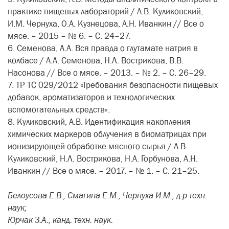
практике пищевых лабораторий / А.В. Куликовский,
И.М. Чернуха, О.А. Кузнецова, А.Н. Иванкин // Все о
мясе. – 2015 – № 6. – С. 24–27.
6. Семенова, А.А. Вся правда о глутамате натрия в
колбасе / А.А. Семенова, Н.Л. Вострикова, В.В.
Насонова // Все о мясе. – 2013. – № 2. – С. 26–29.
7. TP ТС 029/2012
«Требования безопасности пищевых
добавок, ароматизаторов и технологических
вспомогательных средств».
8. Куликовский, А.В. Идентификация накопления
химических маркеров облучения в биоматрицах при
ионизирующей обработке мясного сырья / А.В.
Куликовский, Н.Л. Вострикова, Н.А. Горбунова, А.Н.
Иванкин // Все о мясе. – 2017. – № 1. – С. 21–25.
Белоусова Е.В.; Смагина Е.М.; Чернуха И.М., д-р техн.
наук;
Юрчак З.А., канд. техн. наук.