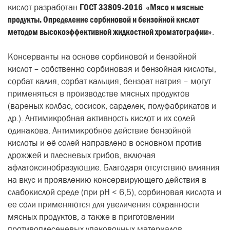
кислот разработан
ГОСТ 33809-2016 «Мясо и мясные
продукты. Определение сорбиновой и бензойной кислот
методом высокоэффективной жидкостной хроматографии»
.
Консерванты на основе сорбиновой и бензойной
кислот
–
собственно сорбиновая и бензойная кислоты,
сорбат калия, сорбат кальция, бензоат натрия
–
могут
применяться в производстве
мясных продуктов
(вареных колбас, сосисок, сарделек, полуфабрикатов и
др.). Антимикробная активность кислот и их солей
одинакова. Антимикробное действие бензойной
кислоты и её солей направлено в основном против
дрожжей и плесневых грибов, включая
афлатоксинобразующие. Благодаря отсутствию влияния
на вкус и проявлению консервирующего действия в
слабокислой среде (при рН < 6,5), сорбиновая кислота и
её соли применяются для увеличения сохранности
мясных продуктов, а также в приготовлении
противоплесеневых упаковочных материалов.