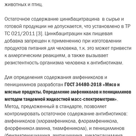
животных и птиц.
Остаточное содержание цинкбацитрацина в сырье и
готовой продукции не допускается, что установлено в ТР
ТС 021/2011 [3]. Цинкбацитрацин как пищевая
добавка запрещен к применению при изготовлении
продуктов питания для человека, т.к. это может привести
к аллергическим реакциям, а также вызывает
резистентность организма человека к антибиотикам.
Для определения содержания
амфениколов и
пенициллинов разработан
ГОСТ 34480-2018 «Мясо и
мясные продукты. Определение амфениколов и пенициллинов
методом тандемной жидкостной масс-спектрометрии»
.
Метод, предложенный в стандарте, позволяет
контролировать остаточное содержание антибиотиков:
амфениколов (хлорамфеникола, флорамфеникола,
флорфеникол амина, тиамфеникола), и пенициллинов
(бензилпенициллина, ампициллина, диклоксациллина,