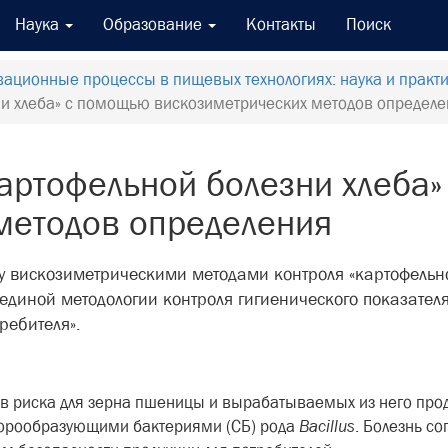
Наука
Образование
Контакты
Поиск
ационные процессы в пищевых технологиях: наука и практи
и хлеба» с помощью вискозиметрических методов определ
артофельной болезни хлеба
методов определения
 вискозиметрическими методами контроля «картофельно
 единой методологии контроля гигиенического показателя
требителя».
ов риска для зерна пшеницы и вырабатываемых из него прод
порообразующими бактериями (СБ) рода
Bacillus
. Болезнь с