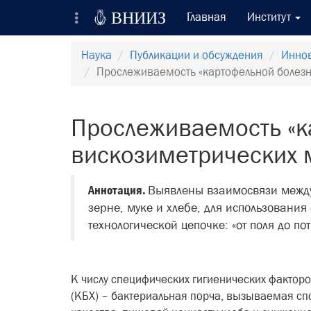

ВНИИЗ
Главная
Институт
Всероссийский Научно-Исследовательский
Наука
Публикации и обсуждения
Иннов
Институт Зерна и продуктов его переработки
Прослеживаемость «картофельной болезн
Регистрация
Прослеживаемость «к
Вход на сайт
вискозиметрических 
Отправить сообщение
Аннотация.
Выявлены взаимосвязи между
зерне, муке и хлебе, для использования
технологической цепочке: «от поля до по
К числу специфических гигиенических фактор
(КБХ) – бактериальная порча, вызываемая с