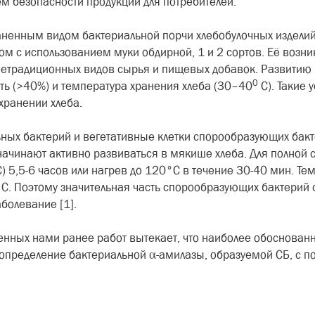
м безопасности продукции для потребителей.
аненным видом бактериальной порчи хлебобулочных изделий
м с использованием муки обдирной, 1 и 2 сортов. Её возн
нетрадиционных видов сырья и пищевых добавок. Развитию 
0
ь (>40%) и температура хранения хлеба (30–40
С). Такие 
хранении хлеба.
ных бактерий и вегетативные клетки спорообразующих бак
ачинают активно развиваться в мякише хлеба. Для полной с
 5,5-6 часов или нагрев до 120°С в течение 30-40 мин. Те
°С. Поэтому значительная часть спорообразующих бактерий 
болевание [1].
денных нами ранее работ вытекает, что наиболее обоснова
 определение бактериальной α-амилазы, образуемой СБ, с п