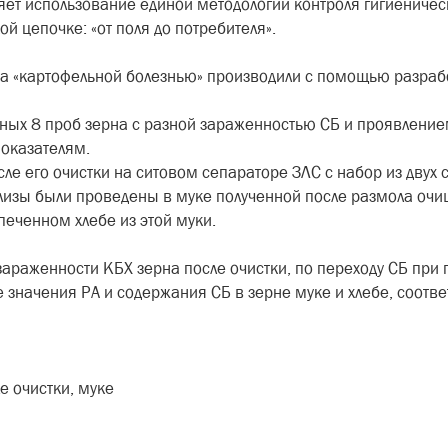
ляет использование единой методологии контроля гигиеничес
ой цепочке: «от поля до потребителя».
ба «картофельной болезнью» производили с помощью разраб
ых 8 проб зерна с разной зараженностью СБ и проявление
оказателям.
сле его очистки на ситовом сепараторе ЗЛС с набор из двух
лизы были проведены в муке полученной после размола оч
еченном хлебе из этой муки.
араженности КБХ зерна после очистки, по переходу СБ при п
 значения РА и содержания СБ в зерне муке и хлебе, соот
е очистки, муке