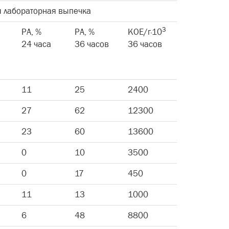
 лабораторная выпечка
3
РА, %
РА, %
КОЕ/г·10
24 часа
36 часов
36 часов
11
25
2400
27
62
12300
23
60
13600
0
10
3500
0
17
450
11
13
1000
6
48
8800