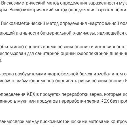
Вискозиметрический метод определения зараженности муки
ры. Вискозиметрический метод определения зараженности 
Вискозиметрический метод определения «картофельной боле
жающей активности бактериальной α-амилазы, являющейся
объективно оценить время возникновения и интенсивность 
использован для санитарной оценки хлебопекарной пшеничн
.
ь зерна возбудителями «картофельной болезни хлеба» и тем
 позволяет заблаговременно оценивать риски возникновения 
пределения КБХ в продуктах переработки зерна, которые и
енность муки или продуктов переработки зерна КБХ без про
заимосвязи между вискозиметрическими методами контроля