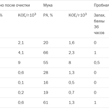
но после очистки
Мука
Пробная
3
3
 %
КОЕ/г·10
РА, %
КОЕ/г·10
Запах,
баллы
36
часов
2,1
20
1,6
0
4,1
66
2,3
1
9
55
8
0,5
0,6
28
1,3
0
0,1
16
0,5
0
0,2
19
0,7
0
0,6
61
1,3
1