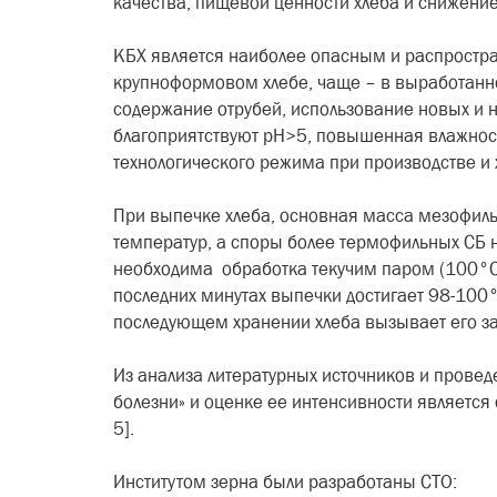
качества, пищевой ценности хлеба и снижение
КБХ является наиболее опасным и распростр
крупноформовом хлебе, чаще – в выработанно
содержание отрубей, использование новых и 
благоприятствуют рН>5, повышенная влажност
технологического режима при производстве и 
При выпечке хлеба, основная масса мезофиль
температур, а споры более термофильных СБ н
необходима обработка текучим паром (100°С)
последних минутах выпечки достигает 98-100
последующем хранении хлеба вызывает его за
Из анализа литературных источников и прове
болезни» и оценке ее интенсивности является
5].
Институтом зерна были разработаны СТО: