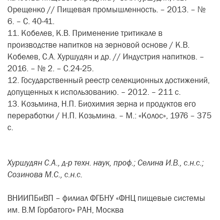
Орещенко // Пищевая промышленность. – 2013. – №
6. – С. 40-41.
11. Кобелев, К.В. Применение тритикале в
производстве напитков на зерновой основе / К.В.
Кобелев, С.А. Хуршудян и др. // Индустрия напитков. –
2016. – № 2. – С.24-25.
12. Государственный реестр селекционных достижений,
допущенных к использованию. – 2012. – 211 с.
13. Козьмина, Н.П. Биохимия зерна и продуктов его
переработки / Н.П. Козьмина. – М.: «Колос», 1976 – 375
с.
Хуршудян С.А., д-р техн. наук, проф.; Селина И.В., с.н.с.;
Созинова М.С., с.н.с.
ВНИИПБиВП – филиал ФГБНУ «ФНЦ пищевые системы
им. В.М Горбатого» РАН, Москва