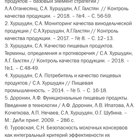
продуктов – базовый элемент стратегии /
Л.А.Оганесянц, С.А. Хуршудян, А.Г. Галстян // Контроль
качества продукции. – 2018. – №4. – С. 56-59.
2. Хуршудян, С.А. Мониторинг качества винодельческой
продукции / С.А.Хуршудян, А.Г.Галстян // Контроль
качества продукции. – 2017. – № 8. – С. 12–13.
3. Хуршудян, С.А. Качество пищевых продуктов.
Термины, определения и противоречия / С.А. Хуршудян,
А.Г. Галстян // Контроль качества продукции. – 2018. –
№1. – С.48-49.
4. Хуршудян, С.А. Потребитель и качество пищевых
продуктов / С.А. Хуршудян // Пищевая
промышленность. – 2014. – № 5. – С. 16-18.
5. Доронин, А.Ф. Функциональные пищевые продукты.
Введение в технологии / А.Ф. Доронин, Л.В. Ипатова, А.А.
Кочеткова, А.П. Нечаев, С.А. Хуршудян, О.Г. Шубина. –
М.: ДеЛи принт. 2009. – 286 с.
6. Туровская, С.Н. Безопасность молочных консервов
как интегральный критерий эффективности их