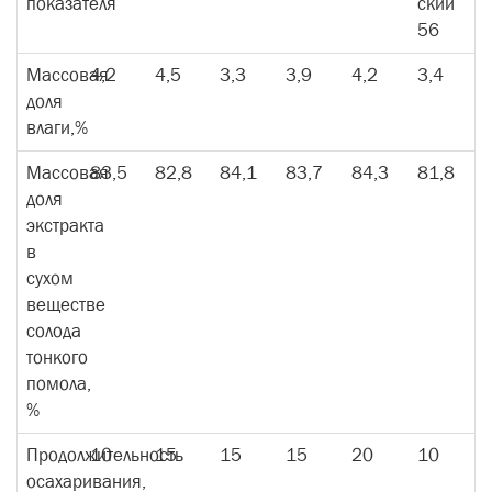
показателя
ский
56
Массовая
4,2
4,5
3,3
3,9
4,2
3,4
доля
влаги,%
Массовая
83,5
82,8
84,1
83,7
84,3
81,8
доля
экстракта
в
сухом
веществе
солода
тонкого
помола,
%
Продолжительность
10
15
15
15
20
10
осахаривания,