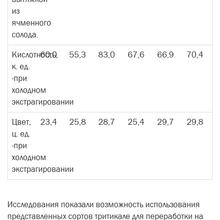
из
ячменного
солода.
Кислотность,
60,0
55,3
83,0
67,6
66,9
70,4
к. ед.
-при
холодном
экстрагировании
Цвет,
23,4
25,8
28,7
25,4
29,7
29,8
ц. ед.
-при
холодном
экстрагировании
Исследования показали возможность использования
представленных сортов тритикале для переработки на