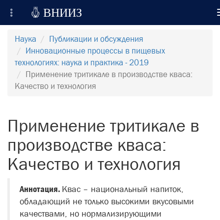

ВНИИЗ
Всероссийский Научно-Исследовательский
Наука
Публикации и обсуждения
Институт Зерна и продуктов его переработки
Инновационные процессы в пищевых
технологиях: наука и практика - 2019
Регистрация
Применение тритикале в производстве кваса:
Качество и технология
Вход на сайт
Отправить сообщение
Применение тритикале в
производстве кваса:
Качество и технология
Аннотация.
Квас – национальный напиток,
обладающий не только высокими вкусовыми
качествами, но нормализирующими