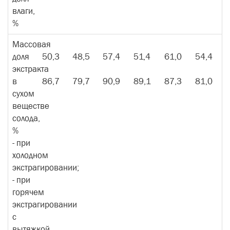
влаги,
%
Массовая
доля
50,3
48,5
57,4
51,4
61,0
54,4
экстракта
в
86,7
79,7
90,9
89,1
87,3
81,0
сухом
веществе
солода,
%
- при
холодном
экстрагировании;
- при
горячем
экстрагировании
с
вытяжкой