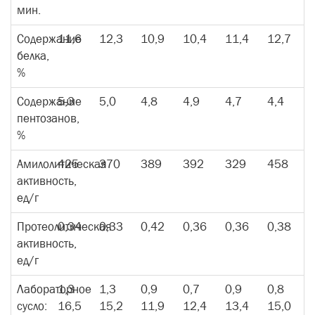
мин.
Содержание
11,6
12,3
10,9
10,4
11,4
12,7
белка,
%
Содержание
5,3
5,0
4,8
4,9
4,7
4,4
пентозанов,
%
Амилолитическая
425
370
389
392
329
458
активность,
ед/г
Протеолитическая
0,34
0,33
0,42
0,36
0,36
0,38
активность,
ед/г
Лабораторное
1,3
1,3
0,9
0,7
0,9
0,8
сусло:
16,5
15,2
11,9
12,4
13,4
15,0