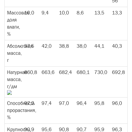
56
Массовая
10,0
9,4
10,0
8,6
13,5
13,3
доля
влаги,
%
Абсолютная
37,5
42,0
38,8
38,0
44,1
40,3
масса,
г
Натурная
660,8
663,6
682,4
680,1
730,0
692,8
масса,
г/дм
Способность
97,2
97,4
97,0
96,4
95,8
96,0
прорастания,
%
Крупность,
90,9
95,6
90,8
90,7
95,9
96,3