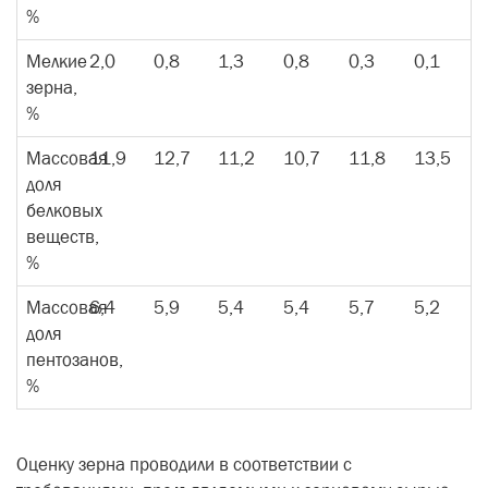
%
Мелкие
2,0
0,8
1,3
0,8
0,3
0,1
зерна,
%
Массовая
11,9
12,7
11,2
10,7
11,8
13,5
доля
белковых
веществ,
%
Массовая
6,4
5,9
5,4
5,4
5,7
5,2
доля
пентозанов,
%
Оценку зерна проводили в соответствии с