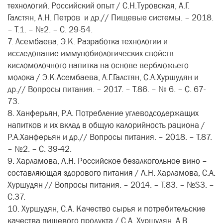
технологий. Российский опыт / С.Н.Туровская, А.Г.
Галстян, А.Н. Петров и др.// Пищевые системы. – 2018.
– Т.1. – №2. – С. 29-54.
7. Асембаева, Э.К. Разработка технологии и
исследование иммунобиологических свойств
кисломолочного напитка на основе верблюжьего
молока / Э.К.Асембаева, А.Г.Галстян, С.А.Хуршудян и
др.// Вопросы питания. – 2017. – Т.86. – № 6. – С. 67-
73.
8. Ханферьян, Р.А. Потребление углеводсодержащих
напитков и их вклад в общую калорийность рациона /
Р.А.Ханферьян и др.// Вопросы питания. – 2018. – Т.87.
– №2. – С. 39-42.
9. Харламова, Л.Н. Российское безалкогольное вино –
составляющая здорового питания / Л.Н. Харламова, С.А.
Хуршудян // Вопросы питания. – 2014. – Т.83. – №S3. –
С.37.
10. Хуршудян, С.А. Качество сырья и потребительские
качества пищевого продукта / С.А. Хуршудян, А.В.