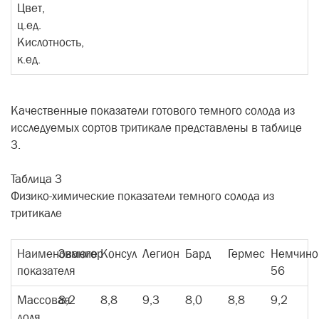
Цвет,
ц.ед.
Кислотность,
к.ед.
Качественные показатели готового темного солода из
исследуемых сортов тритикале представлены в таблице
3.
Таблица 3
Физико-химические показатели темного солода из
тритикале
Наименование
Зимогор
Консул
Легион
Бард
Гермес
Немчино
показателя
56
Массовая
8,2
8,8
9,3
8,0
8,8
9,2
доля