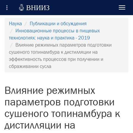

ВНИИЗ
Toggl
navig
Всероссийский Научно-Исследовательский
Наука
Публикации и обсуждения
Институт Зерна и продуктов его переработки
Инновационные процессы в пищевых
технологиях: наука и практика - 2019
Регистрация
Влияние режимных параметров подготовки
сушеного топинамбура к дистилляции на
Вход на сайт
эффективность процессов при получении и
сбраживании сусла
Отправить сообщение
Влияние режимных
параметров подготовки
сушеного топинамбура к
дистилляции на