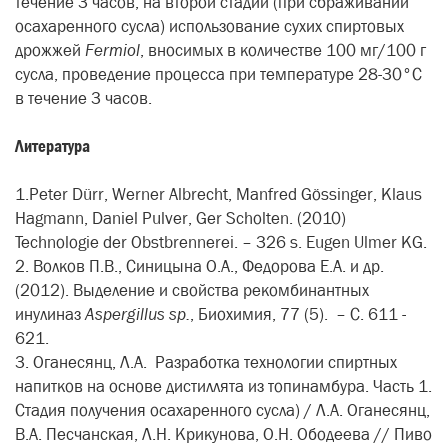
течение 3 часов; на второй стадии (при сбраживании
осахаренного сусла) использование сухих спиртовых
дрожжей
Fermiol
, вносимых в количестве 100 мг/100 г
сусла, проведение процесса при температуре 28-30°C
в течение 3 часов.
Литература
1.Peter Dürr, Werner Albrecht, Manfred Gössinger, Klaus
Hagmann, Daniel Pulver, Ger Scholten. (2010)
Technologie der Obstbrennerei. – 326 s. Eugen Ulmer KG.
2
.
Волков
П
.
В
.,
Синицына
О
.
А
.,
Федорова
Е
.
А
.
и
др
.
(2012). Выделение и свойства рекомбинантных
инулиназ
Aspergillus sp.
, Биохимия, 77 (5). – С. 611 -
621.
3. Оганесянц, Л.А. Разработка технологии спиртных
напитков на основе дистиллята из топинамбура. Часть 1.
Стадия получения осахаренного сусла) / Л.А. Оганесянц,
В.А. Песчанская, Л.Н. Крикунова, О.Н. Ободеева // Пиво