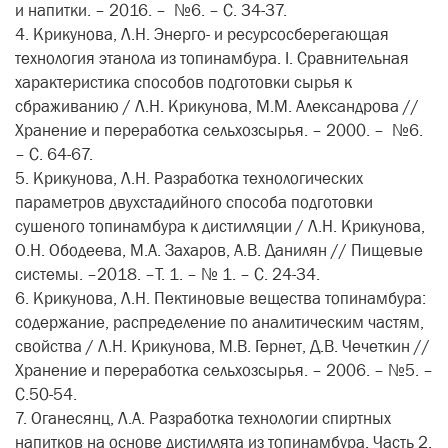
и напитки. – 2016. – №6. – С. 34-37.
4. Крикунова, Л.Н. Энерго- и ресурсосберегающая
технология этанола из топинамбура. I. Сравнительная
характеристика способов подготовки сырья к
сбраживанию / Л.Н. Крикунова, М.М. Александрова //
Хранение и переработка сельхозсырья. – 2000. – №6.
– С. 64-67.
5. Крикунова, Л.Н. Разработка технологических
параметров двухстадийного способа подготовки
сушеного топинамбура к дистилляции / Л.Н. Крикунова,
О.Н. Ободеева, М.А. Захаров, А.В. Данилян // Пищевые
системы. –2018. –Т. 1. – № 1. – С. 24-34.
6. Крикунова, Л.Н. Пектиновые вещества топинамбура:
содержание, распределение по аналитическим частям,
свойства / Л.Н. Крикунова, М.В. Гернет, Д.В. Чечеткин //
Хранение и переработка сельхозсырья. – 2006. – №5. –
С.50-54.
7. Оганесянц, Л.А. Разработка технологии спиртных
напитков на основе дистиллята из топинамбура. Часть 2.