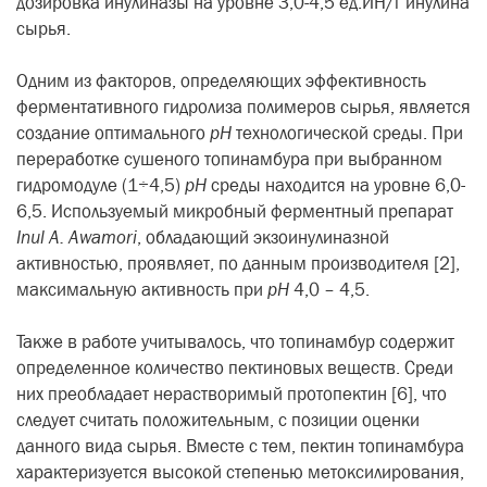
дозировка инулиназы на уровне 3,0-4,5 ед.ИН/г инулина
сырья.
Одним из факторов, определяющих эффективность
ферментативного гидролиза полимеров сырья, является
создание оптимального
рН
технологической среды. При
переработке сушеного топинамбура при выбранном
гидромодуле (1÷4,5)
рН
среды находится на уровне 6,0-
6,5. Используемый микробный ферментный препарат
Inul
A
.
Awamori
, обладающий экзоинулиназной
активностью, проявляет, по данным производителя [2],
максимальную активность при
рН
4,0 – 4,5.
Также в работе учитывалось, что топинамбур содержит
определенное количество пектиновых веществ. Среди
них преобладает нерастворимый протопектин [6], что
следует считать положительным, с позиции оценки
данного вида сырья. Вместе с тем, пектин топинамбура
характеризуется высокой степенью метоксилирования,