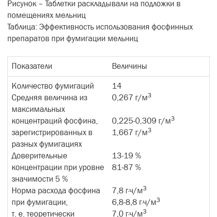
Рисунок – Таблетки раскладывали на подложки в
помещениях мельниц
Таблица: Эффективность использования фосфинных
препаратов при фумигации мельниц
Показатели
Величины
Количество фумигаций
14
3
Средняя величина из
0,267 г/м
максимальных
3
концентраций фосфина,
0,225-0,309 г/м
3
зарегистрированных в
1,667 г/м
разных фумигациях
Доверительные
13-19 %
концентрации при уровне
81-87 %
значимости 5 %
3
Норма расхода фосфина
7,8 г·ч/м
3
при фумигации,
6,8-8,8 г·ч/м
3
т. е. теоретически
7,0 г·ч/м