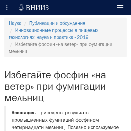

ВНИИЗ
Toggl
navig
Всероссийский Научно-Исследовательский
Наука
Публикации и обсуждения
Институт Зерна и продуктов его переработки
Инновационные процессы в пищевых
технологиях: наука и практика - 2019
Регистрация
Избегайте фосфин «на ветер» при фумигации
мельниц
Вход на сайт
Отправить сообщение
Избегайте фосфин «на
ветер» при фумигации
мельниц
Аннотация.
Приведены результаты
промышленных фумигаций фосфином
четырнадцати мельниц. Полезно используемое