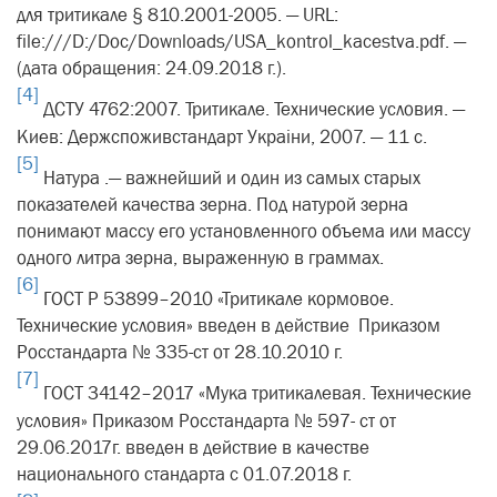
для тритикале § 810.2001-2005. — URL:
file:///D:/Doc/Downloads/USA_kontrol_kacestva.pdf. —
(дата обращения: 24.09.2018 г.).
[4]
ДСТУ 4762:2007. Тритикале. Технические условия. —
Киев: Держспоживстандарт Украiни, 2007. — 11 с.
[5]
Натура .— важнейший и один из самых старых
показателей качества зерна. Под натурой зерна
понимают массу его установленного объема или массу
одного литра зерна, выраженную в граммах.
[6]
ГОСТ Р 53899–2010 «Тритикале кормовое.
Технические условия» введен в действие Приказом
Росстандарта № 335-ст от 28.10.2010 г.
[7]
ГОСТ 34142–2017 «Мука тритикалевая. Технические
условия» Приказом Росстандарта № 597- ст от
29.06.2017г. введен в действие в качестве
национального стандарта с 01.07.2018 г.