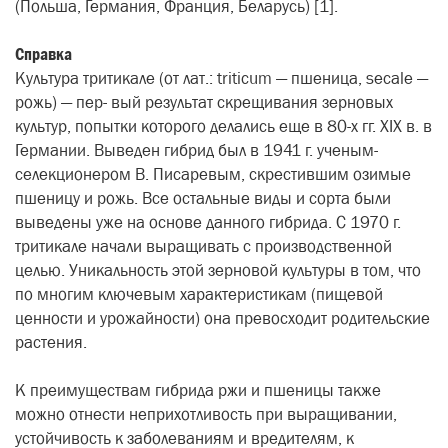
(Польша, Германия, Франция, Беларусь) [1].
Справка
Культура тритикале (от лат.: triticum — пшеница, secale —
рожь) — пер- вый результат скрещивания зерновых
культур, попытки которого делались еще в 80-х гг. ХІХ в. в
Германии. Выведен гибрид был в 1941 г. ученым-
селекционером В. Писаревым, скрестившим озимые
пшеницу и рожь. Все остальные виды и сорта были
выведены уже на основе данного гибрида. С 1970 г.
тритикале начали выращивать с производственной
целью. Уникальность этой зерновой культуры в том, что
по многим ключевым характеристикам (пищевой
ценности и урожайности) она превосходит родительские
растения.
К преимуществам гибрида ржи и пшеницы также
можно отнести неприхотливость при выращивании,
устойчивость к заболеваниям и вредителям, к