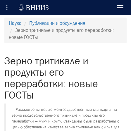

ВНИИЗ
Toggl
navig
Всероссийский Научно-Исследовательский
Наука
Публикации и обсуждения
Институт Зерна и продуктов его переработки
Зерно тритикале и продукты его переработки:
новые ГОСТы
Регистрация
Вход на сайт
Зерно тритикале и
Отправить сообщение
продукты его
переработки: новые
ГОСТы
Рассмотрены новые межгосударственные стандарты на
зерно продовольственного тритикале и продукты его
переработки — муку и крупу. Стандарты были разработаны с
целью обеспечения качества зерна тритикале как сырья для