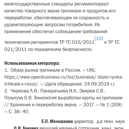
межгосударственные стандарты регламентируют
качество товарного зерна тритикале и продуктов его
переработки, обеспечивающее их сохранность и
удовлетворяющие запросам потребителя. Их
применение обеспечит соблюдение требований
[10]
технических регламентов ТР ТС 015/2011
и ТР ТС
021/2011 по показателям безопасности.
Использованная литература:
1. Обзор рынка тритикале в России. — URL:
https://www.openbusiness.ru/biz/business/ obzor-rynka-
tritikale-v-rossii/. — (Дата обращения: 24.09.2018 г.).
2. Чиркова Л.В., Панкратьева И.А., Зверев С.В.,
Политуха О.В. Технология выработки крупы из тритикале
// Хранение и переработка зерна. — 2017. — № 1 (209).
— С. 38–40.
Е.П. Мелешкина
директор, д-р техн. наук
О.И. Бундина
ведущий научный сотрудник, канд. экон.