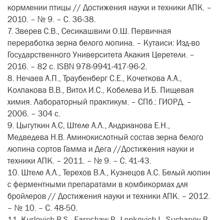
кормлении птицы // Достижения науки и техники АПК. –
2010. – № 9. – С. 36-38.
7. Зверев С.В., Сесикашвили О.Ш. Первичная
переработка зерна белого люпина. – Кутаиси: Изд-во
Государственного Университета Акакия Церетели. –
2016. – 82 с. ISBN 978-9941-417-96-2.
8. Нечаев А.П., Траубенберг С.Е., Кочеткова А.А.,
Колпакова В.В., Витол И.С., Кобелева И.Б. Пищевая
химия. Лабораторный практикум. – СПб.: ГИОРД. –
2006. – 304 с.
9. Цыгуткин А.С, Штеле А.Л., Андрианова Е.Н.,
Медведева Н.В. Аминокислотный состав зерна белого
люпина сортов Гамма и Дега //Достижения науки и
техники АПК. – 2011. – № 9. – С. 41-43.
10. Штеле А.Л., Терехов В.А., Кузнецов А.С. Белый люпин
с ферментными препаратами в комбикормах для
бройлеров // Достижения науки и техники АПК. – 2012.
– № 10. – С. 48-50.
11. Kurlovich B.S., Earnshaw P., Lepkovich I., Suchanov B.,