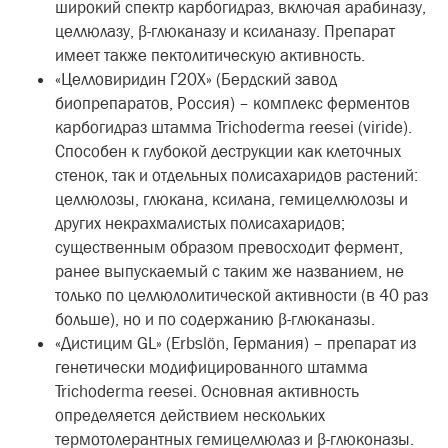
широкий спектр карбогидраз, включая арабиназу,
целлюлазу, β-глюканазу и ксиланазу. Препарат
имеет также пектолитическую активность.
«Целловиридин Г20Х» (Бердский завод
биопрепаратов, Россия) – комплекс ферментов
карбогидраз штамма Trichoderma reesei (viride).
Способен к глубокой деструкции как клеточных
стенок, так и отдельных полисахаридов растений:
целлюлозы, глюкана, ксилана, гемицеллюлозы и
других некрахмалистых полисахаридов;
существенным образом превосходит фермент,
ранее выпускаемый с таким же названием, не
только по целлюлолитической активности (в 40 раз
больше), но и по содержанию β-глюканазы.
«Дистицим GL» (Erbslön, Германия) – препарат из
генетически модифицированного штамма
Trichoderma reesei. Основная активность
определяется действием нескольких
термотолерантных гемицеллюлаз и β-глюконазы.