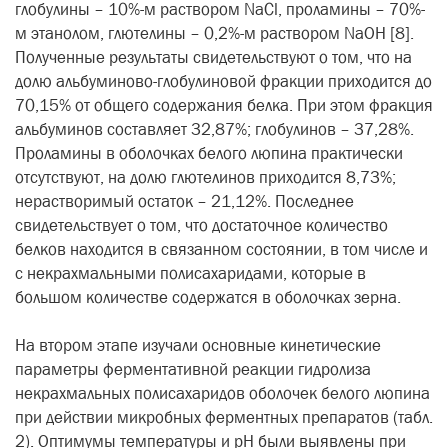
глобулины – 10%-м раствором NaCl, проламины – 70%-
м этанолом, глютелины – 0,2%-м раствором NaOH [8].
Полученные результаты свидетельствуют о том, что на
долю альбуминово-глобулиновой фракции приходится до
70,15% от общего содержания белка. При этом фракция
альбуминов составляет 32,87%; глобулинов – 37,28%.
Проламины в оболочках белого люпина практически
отсутствуют, на долю глютелинов приходится 8,73%;
нерастворимый остаток – 21,12%. Последнее
свидетельствует о том, что достаточное количество
белков находится в связанном состоянии, в том числе и
с некрахмальными полисахаридами, которые в
большом количестве содержатся в оболочках зерна.
На втором этапе изучали основные кинетические
параметры ферментативной реакции гидролиза
некрахмальных полисахаридов оболочек белого люпина
при действии микробных ферментных препаратов (табл.
2). Оптимумы температуры и рН были выявлены при