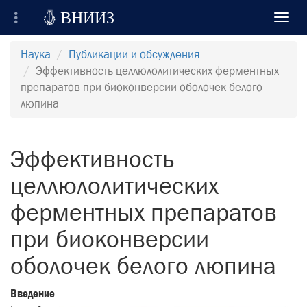

ВНИИЗ
Toggl
navig
Всероссийский Научно-Исследовательский
Наука
Публикации и обсуждения
Институт Зерна и продуктов его переработки
Эффективность целлюлолитических ферментных
препаратов при биоконверсии оболочек белого
Регистрация
люпина
Вход на сайт
Эффективность
Отправить сообщение
целлюлолитических
ферментных препаратов
при биоконверсии
оболочек белого люпина
Введение