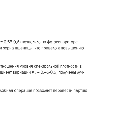
=
0,55-0,6) позво­лило на фотосепараторе
ски зерна пшеницы, что привело к повышению
 отношения уровня спек­тральной плотности в
ициент вари­ации
K
=
0,45-0,5) получены луч­
v
одобная операция позво­ляет перевести партию