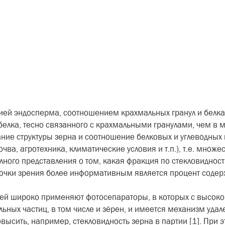
ией эндосперма, соотношением крахмальных гра­нул и белка 
белка, тесно связанного с крахмальными гранулами, чем в 
е структуры зерна и соотношение белковых и угле­водных 
ва, агротех­ника, климатические условия и т.п.), т.е. множ
ного представления о том, какая фрак­ция по стекловидности
й точки зрения более информативным является процент содер
сей широко приме­няют фотосепараторы, в которых с высоко
ьных частиц, в том числе и зёрен, и имеется механизм удал
ысить, например, стекловид­ность зерна в партии [1]. При 