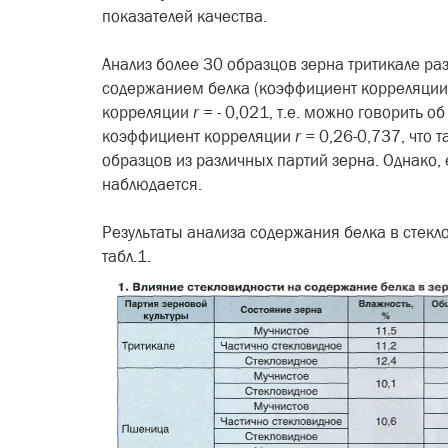
показателей качества.
Анализ более 30 образцов зерна тритикале ра
содержанием белка (коэф­фициент корреляци
корреляции
r
= -
0,021, т.е. можно говорить об
коэффи­циент корреляции
r
=
0,26-0,737, что т
образцов из различных пар­тий зерна. Однако,
наблюдается.
Результаты анализа содержания белка в стекл
табл.1.