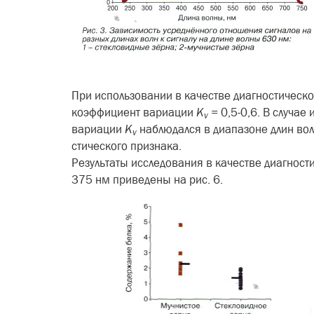
При использовании в качестве диагностическо
коэффициент вариа­ции
K
=
0,5-0,6. В случа
v
вариации
K
наблюдался в диапазоне длин вол
v
стического признака.
Результаты исследования в каче­стве диагнос
375 нм приведены на рис. 6.