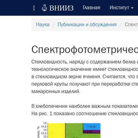

ВНИИЗ
Главная
Институт
Всероссийский Научно-Исследовательский
Наука
Публикации и обсуждения
Спект
Институт Зерна и продуктов его переработки
Регистрация
Спектрофотометричес
Вход на сайт
Стекловидность, наряду с содержанием белка и
технологическое зна­чение имеет стекловидно
Отправить сообщение
в стекло­видном зерне ячменя. Считается, чт
перловой крупы получают при переработке сте
макаронных изделий.
В хлебопечении наиболее важ­ным показателе
На рис. 1 пока­зано соотношение стекловидно