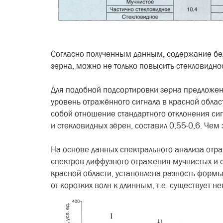
Согласно полученным данным, содержание белк
зерна, можно не только повысить стекловиднос
Для подобной подсортировки зерна предложено
уро­вень отражённого сигнала в крас­ной обл
собой отношение стандартного отклонения сиг
и стекловидных зёрен, соста­вил 0,55-0,6. Че
На основе данных спектраль­ного анализа отр
спектров диффузного отражения мучни­стых и с
красной области, установлена разность формы 
от коротких волн к длин­ным, т.е. существует 