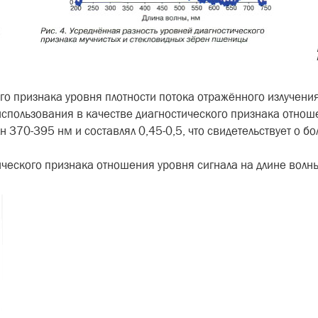
го признака уровня плотности потока отражённого излучени
е использо­вания в качестве диагностического признака отн
н 370-395 нм и составлял 0,45-0,5, что свидетельствует о б
тического признака отно­шения уровня сигнала на длине вол