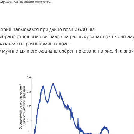
серий наблюдался при длине волны 630 нм.
ыбрано отноше­ние сигналов на разных длинах волн к сигнал
за­теля на разных длинах волн.
у мучнистых и сте­кловидных зёрен показана на рис. 4, а зн