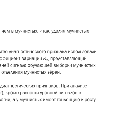
 чем в мучнистых. Итак, удаляя мучнистые
тве диагностиче­ского признака использовали
Коэффициент вариации
K
,
пред­ставляющий
v
овней сиг­нала обучающей выборки мучни­стых
а отделения мучнистых зёрен.
 диагностических признаков. При анализе
), кроме разности уров­ней сигналов в
огий, а у мучнистых имеет тенденцию к росту