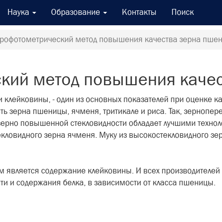
Наука
Образование
Контакты
Поиск
рофотометрический метод повышения качества зерна пше
кий метод повышения каче
 клейковины, - один из основных показателей при оценке ка
сть зерна пшеницы, ячменя, тритикале и риса. Так, зерноп
о зерно повышенной стекловид­ности обладает лучшими техн
кловидного зерна ячменя. Муку из высокостекловид­ного зер
м является содер­жание клейковины. И всех произво­дителе
сти и содержания белка, в зависимости от класса пшеницы.