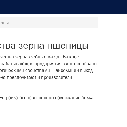
ницы
ства зерна пшеницы
чества зерна хлебных зла­ков. Важное
ерерабатывающие пред­приятия заинтересованы
ологи­ческими свойствами. Наибольший выход
на предпочитают и произ­водители
й устроило бы повышенное содержание белка.