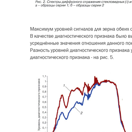
Максимум уровней сигналов для зерна обеих 
В качестве диагностического признака было в
усреднённые зна­чения отношения данного пока
Разность уровней диагностиче­ского признака 
диагностического признака - на рис. 5.