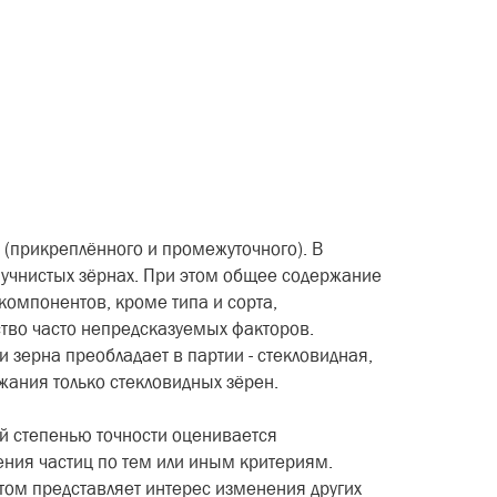
(прикреплённого и про­межуточного). В
мучнистых зёр­нах. При этом общее содержание
компонентов, кроме типа и сорта,
ество часто непредсказу­емых факторов.
 зерна пре­обладает в партии - стекловидная,
жания только стекловидных зёрен.
й степенью точности оце­нивается
ения частиц по тем или иным критериям.
этом представляет интерес изменения других