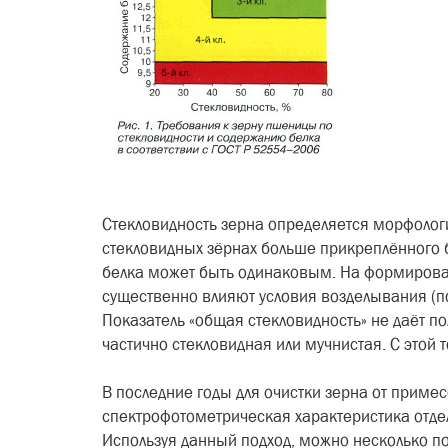
Стекловидность зерна опреде­ляется морфолог
стекловидных зёр­нах больше прикреплённого 
белка может быть одинаковым. На формировани
существенно влияют усло­вия возделывания (поч
Показатель «общая стекловидность» не даёт пол
частично стекловидная или муч­нистая. С это
В последние годы для очистки зерна от приме
спектрофотометрическая характеристика отдел
Используя данный подход, можно несколько пов