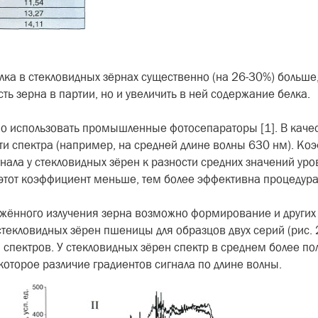
а в стекловидных зёрнах существенно (на 26-30%) больше,
ть зерна в партии, но и увеличить в ней содержание белка.
 использо­вать промышленные фотосепара­торы [1]. В качес
асти спектра (например, на средней длине волны 630 нм). 
нала у стекловидных зёрен к разности средних значений ур
м этот коэффици­ент меньше, тем более эффективна процедур
ажённого излу­чения зерна возможно формиро­вание и других
текловидных зёрен пше­ницы для образцов двух серий (рис. 2
спектров. У стекловидных зёрен спектр в среднем более пол
некоторое различие градиентов сигнала по длине волны.