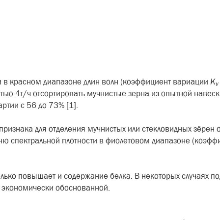
и в красном диапазоне длин волн (коэффици­ент вариации
K
v
остью 4т/ч отсортировать мучнистые зерна из опытной наве­
ртии с 56 до 73% [1].
 признака для отде­ления мучнистых или стекловид­ных зёрен
ню спектральной плотности в фиолето­вом диапазоне (коэфф
олько повышает и содержание белка. В некоторых случаях п
ь экономически обоснованной.