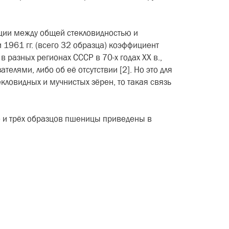
яции между общей стекловидно­стью и
 1961 гг. (всего 32 образца) коэффициент
в разных регио­нах СССР в 70-х годах XX в.,
те­лями, либо об её отсутствии [2]. Но это для
екловидных и мучнистых зёрен, то такая связь
ле и трёх образцов пшеницы приведены в