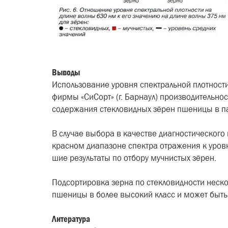
Выводы
Использование уровня спек­тральной плотност
фирмы «СиСорт» (г. Барнаул) производи­тельн
содержания стекло­видных зёрен пшеницы в па
В случае выбора в качестве диа­гностического
красном диа­пазоне спектра отражения к уров
шие результаты по отбору мучни­стых зёрен.
Подсортировка зерна по сте­кловидности неск
пшеницы в более высокий класс и может быт
Литература