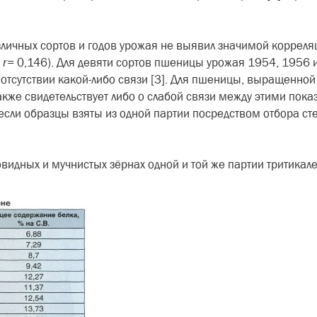
зличных сортов и годов урожая не выявил значимой корре­л
и
r
=
0,146). Для девяти сортов пшеницы урожая 1954, 1956 и
 отсут­ствии какой-либо связи [3]. Для пше­ницы, выращенной 
акже свидетельствует либо о сла­бой связи между этими показа
 если образцы взяты из одной партии посредством отбора ст
овидных и мучнистых зёрнах одной и той же партии три­тика