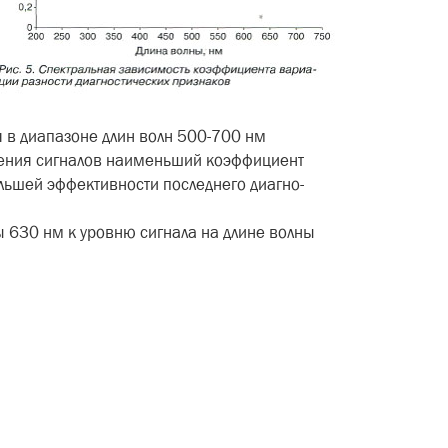
я в диапазоне длин волн 500-700 нм
ошения сигналов наи­меньший коэффициент
ольшей эффективности последнего диагно­
ны 630 нм к уровню сигнала на длине волны