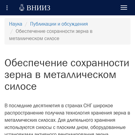

ВНИИЗ
Toggl
navig
Всероссийский Научно-Исследовательский
Наука
Публикации и обсуждения
Институт Зерна и продуктов его переработки
Обеспечение сохранности зерна в
металлическом силосе
Регистрация
Вход на сайт
Обеспечение сохранности
Отправить сообщение
зерна в металлическом
силосе
В последние десятилетия в странах СНГ широкое
распространение получила технология хранения зерна в
металлических силосах. Для длительного хранения
используются силосы с плоским дном, оборудованные
установками активного вентилирования зерна,