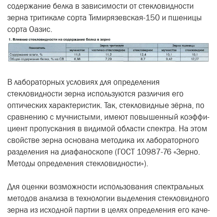
содержание белка в зави­симости от стекловидности
зерна тритикале сорта Тимирязевская-150 и пшеницы
сорта Оазис.
В лабораторных условиях для определения
стекловидности зерна используются различия его
оптиче­ских характеристик. Так, стекловид­ные зёрна, по
сравнению с мучни­стыми, имеют повышенный коэффи­
циент пропускания в видимой обла­сти спектра. На этом
свойстве зерна основана методика их лаборатор­ного
разделения на диафаноскопе (ГОСТ 10987-76 «Зерно.
Методы определения стекловидности»).
Для оценки возможности исполь­зования спектральных
методов анализа в технологии выделения стекловидного
зерна из исходной партии в целях определения его каче­