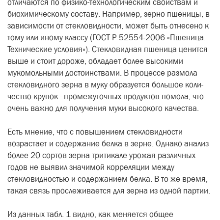
отличаются по физико-технологическим свойствам и
биохи­мическому составу. Например, зерно пшеницы, в
зависимости от стекло­видности, может быть отнесено к
тому или иному классу (ГОСТ Р 52554-2006 «Пшеница.
Технические условия»). Стекловидная пшеница ценится
выше и стоит дороже, обладает более высо­кими
мукомольными достоинствами. В процессе размола
стекловидного зерна в муку образуется большое коли­
чество крупок - промежуточных продук­тов помола, что
очень важно для полу­чения муки высокого качества.
Есть мнение, что с повышением стекловидности
возрастает и содер­жание белка в зерне. Однако анализ
более 20 сортов зерна тритикале уро­жая различных
годов не выявил зна­чимой корреляции между
стекловид­ностью и содержанием белка. В то же время,
такая связь прослеживается для зерна из одной партии.
Из данных табл. 1 видно, как меня­ется общее