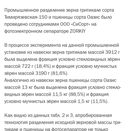
Промышленное разделение зерна тритикале сорта
Тимирязевская-150 и пшеницы сорта Оазис было
прове­дено сотрудниками ООО «СиСорт» на
фотоэлектронном сепараторе ZОRKIY
В процессе эксперимента на данной промышленной
установке из навески зерна тритикале мас­сой 3912 г
была выделена фракция условно стекловидных зёрен
массой 722 г (18,4%) и фракция условно муч­нистых
зёрен массой 3190 г (81,6%).
Аналогично из навески зерна пше­ницы сорта Оазис
массой 13 кг была выделена фракция условно стекло­
видных зёрен массой 11,5 кг (88,5%) и фракция
условно мучнистых зёрен массой 1,5 кг (11,5%).
Как видно из данных табл. 2 и 3, апробированная
технология разде­ления исходной зерновой массы три­
тикале и пшеницы на фотосепара­торе не только