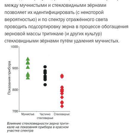
между муч­нистыми и стекловидными зёрнами
позволяет их идентифицировать (с некоторой
вероятностью) и по спек­тру отражённого света
проводить подсортировку зерна в процессе обо­гащения
зерновой массы тритикале (и других культур)
стекловидными зёрнами путём удаления мучни­стых.