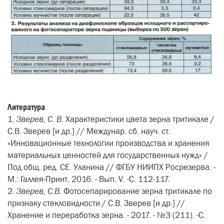
Литература
1.
Зверев, С. В.
Характеристики цвета зерна тритикале /
С.В. Зверев [и др.] // Междунар. сб. науч. ст.
«Инновационные технологии произ­водства и хранения
материальных ценностей для государственных нужд» /
Под общ. ред. СЕ. Уланина // ФГБУ НИИПХ Росрезерва. -
М.: Галлея-Принт, 2016. - Вып. V. -С. 112-117.
2.
Зверев, С.В.
Фотосепариро­вание зерна тритикале по
признаку стекловидности / С.В. Зверев [и др.] //
Хранение и переработка зерна. - 2017. - №3 (211). -С.