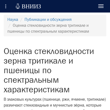

ВНИИЗ
Toggl
navig
Всероссийский Научно-Исследовательский
Наука
Публикации и обсуждения
Институт Зерна и продуктов его переработки
Оценка стекловидности зерна тритикале и
пшеницы по спектральным характеристикам
Регистрация
Вход на сайт
Оценка стекловидности
Отправить сообщение
зерна тритикале и
пшеницы по
спектральным
характеристикам
В злаковых культурах (пшенице, ржи, ячмене, тритикале)
различают стекловидные и мучнистые зёрна, которые