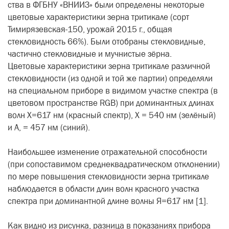
ства в ФГБНУ «ВНИИЗ» были опре­делены некоторые
цветовые харак­теристики зерна тритикале (сорт
Тимирязевская-150, урожай 2015 г., общая
стекловидность 66%). Были отобраны стекловидные,
частично стекловидные и мучнистые зёрна.
Цветовые характеристики зерна тритикале различной
стекловидно­сти (из одной и той же партии) опре­деляли
на специальном приборе в видимом участке спектра (в
цве­товом пространстве RGB) при доми­нантных длинах
волн Х=617 нм (крас­ный спектр), Х = 540 нм (зелёный)
и А, = 457 нм (синий).
Наибольшее изменение отража­тельной способности
(при сопоста­вимом среднеквадратическом откло­нении)
по мере повышения стекло­видности зерна тритикале
наблюда­ется в области длин волн красного участка
спектра при доминантной длине волны Я=617 нм [1].
Как видно из рисунка, разница в показаниях прибора