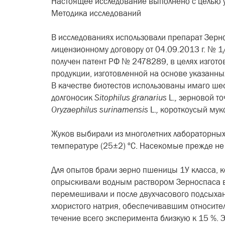
Настоящее исследование выполнено с целью у
Методика исследований
В исследованиях использовали препарат Зерно
лицензионному договору от 04.09.2013 г. № 
получен патент РФ № 2478289, в целях изгото
продукции, изготовленной на основе указанны
В качестве биотестов использованы имаго ше
долгоносик
Sitophilus
granarius
L.
,
зерновой т
Oryzaephilus
surinamensis
L.
,
короткоусый му
Жуков выбирали из многолетних лабораторных 
температуре (25±2) ºС. Насекомые прежде не 
Для опытов брали зерно пшеницы 1У класса, ко
опрыскивали водным раствором Зерноспаса в н
перемешивали и после двухчасового подсыха
хлористого натрия, обеспечивавшим относител
течение всего эксперимента близкую к 15 %. 