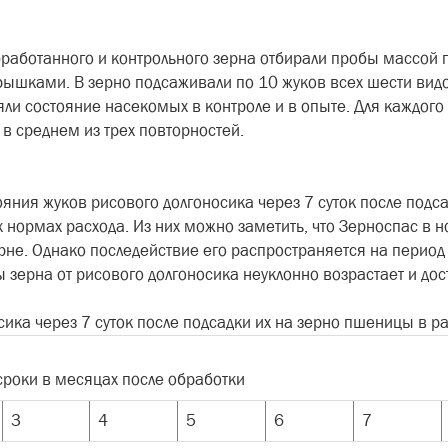
работанного и контрольного зерна отбирали пробы массой п
ышками. В зерно подсаживали по 10 жуков всех шести видо
ряли состояние насекомых в контроле и в опыте. Для каждог
в среднем из трех повторностей.
ояния жуков рисового долгоносика через 7 суток после подс
 нормах расхода. Из них можно заметить, что Зерноспас в 
рне. Однако последействие его распространяется на перио
ты зерна от рисового долгоносика неуклонно возрастает и дос
осика через 7 суток после подсадки их на зерно пшеницы в 
сроки в месяцах после обработки
3
4
5
6
7