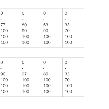
0
0
0
0
-
-
-
-
77
80
63
33
100
90
90
70
100
100
100
100
100
100
100
100
0
0
0
0
-
-
-
-
90
97
80
33
100
100
100
70
100
100
100
100
100
100
100
100