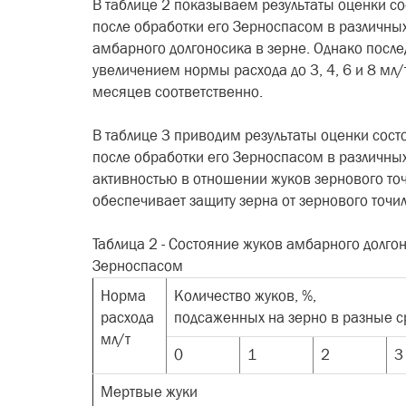
В таблице 2 показываем результаты оценки со
после обработки его Зерноспасом в различных
амбарного долгоносика в зерне. Однако послед
увеличением нормы расхода до 3, 4, 6 и 8 мл/
месяцев соответственно.
В таблице 3 приводим результаты оценки сост
после обработки его Зерноспасом в различных
активностью в отношении жуков зернового точ
обеспечивает защиту зерна от зернового точил
Таблица 2 - Состояние жуков амбарного долго
Зерноспасом
Норма
Количество жуков, %,
расхода
подсаженных на зерно в разные с
мл/т
0
1
2
3
Мертвые жуки