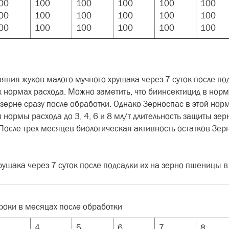
00
100
100
100
100
100
00
100
100
100
100
100
00
100
100
100
100
100
ояния жуков малого мучного хрущака через 7 суток после п
 нормах расхода. Можно заметить, что биинсектицид в норм
зерне сразу после обработки. Однако Зерноспас в этой нор
нормы расхода до 3, 4, 6 и 8 мл/т длительность защиты зер
. После трех месяцев биологическая активность остатков Зе
рущака через 7 суток после подсадки их на зерно пшеницы в
роки в месяцах после обработки
4
5
6
7
8