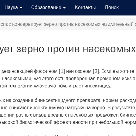
Наука
Образование
Контакты
Поиск
спас консервирует зерно против насекомых на длительный 
ует зерно против насекомых
езинсекцией фосфином [1] или озоном [2]. Если вы хотите н
 насекомыми, для этого есть проверенная временем исключ
этой технологии ключевую роль играет инсектицид.
ых на создание биинсектицидного препарата, нормы расхо
но снижают инсектицидную нагрузку на зерно. В результате
ошении разных видов вредных насекомых предложен биинсек
а высокой биологической эффективности при небольшой норм