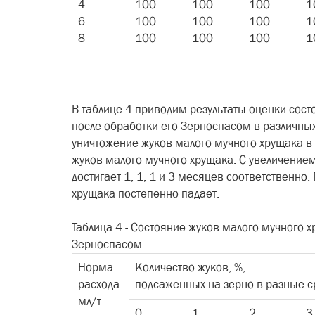
4
100
100
100
1
6
100
100
100
1
8
100
100
100
1
В таблице 4 приводим результаты оценки сост
после обработки его Зерноспасом в различных
уничтожение жуков малого мучного хрущака в 
жуков малого мучного хрущака. С увеличением 
достигает 1, 1, 1 и 3 месяцев соответственно
хрущака постепенно падает.
Таблица 4 - Состояние жуков малого мучного х
Зерноспасом
Норма
Количество жуков, %,
расхода
подсаженных на зерно в разные с
мл/т
0
1
2
3