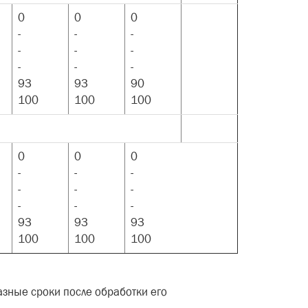
0
0
0
-
-
-
-
-
-
-
-
-
93
93
90
100
100
100
0
0
0
-
-
-
-
-
-
-
-
-
93
93
93
100
100
100
азные сроки после обработки его