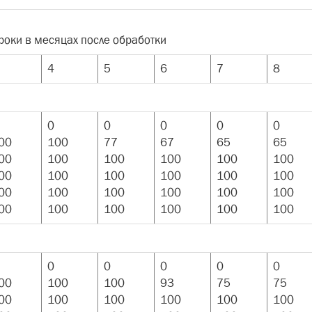
роки в месяцах после обработки
4
5
6
7
8
0
0
0
0
0
00
100
77
67
65
65
00
100
100
100
100
100
00
100
100
100
100
100
00
100
100
100
100
100
00
100
100
100
100
100
0
0
0
0
0
00
100
100
93
75
75
00
100
100
100
100
100