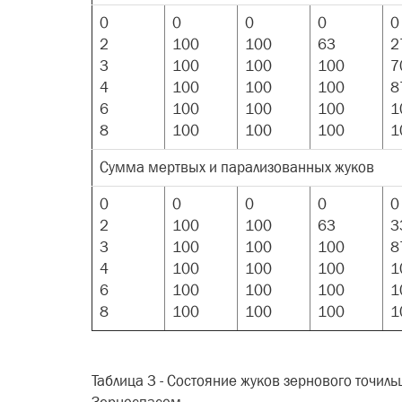
0
0
0
0
0
2
100
100
63
2
3
100
100
100
7
4
100
100
100
8
6
100
100
100
1
8
100
100
100
1
Сумма мертвых и парализованных жуков
0
0
0
0
0
2
100
100
63
3
3
100
100
100
8
4
100
100
100
1
6
100
100
100
1
8
100
100
100
1
Таблица 3 - Состояние жуков зернового точиль