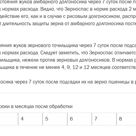
стояния жуков амбарного долгоносика через 7 суток после 
 нормах расхода. Видно, что Зерноспас в норме расхода 2 
ействие его, как и в случае с рисовым долгоносиком, распр
т длительность защиты зерна от амбарного долгоносика посте
ояния жуков зернового точильщика через 7 суток после под
 нормах расхода. Следует заметить, что Зерноспас отличае
ильщика, нежели против зерновых долгоносиков. В нормах ра
ьщика в течение не менее 4, 9, 12 и 12 месяцев соответств
носика через 7 суток после подсадки их на зерно пшеницы в
роки в месяцах после обработки
4
5
6
7
8