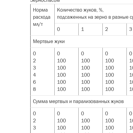
Зерноспасом
Норма
Количество жуков, %,
расхода
подсаженных на зерно в разные с
мл/т
0
1
2
3
Мертвые жуки
0
0
0
0
0
2
100
100
100
1
3
100
100
100
1
4
100
100
100
1
6
100
100
100
1
8
100
100
100
1
Сумма мертвых и парализованных жуков
0
0
0
0
0
2
100
100
100
1
3
100
100
100
1