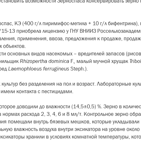
становить возможности Зерноспаса консервировать зерно 
спас, КЭ (400 г/л пиримифос-метила + 10 г/л бифентрина),
1/15-13 приобрела лицензию у ГНУ ВНИИЗ Россельхозакадеми
вления, применения, ввоза, предложения к продаже, продаж
х объектов.
сти основных видов насекомых – вредителей запасов (рисо
очильщик
Rhizopertha
dominica
F.
,
малый мучной хрущак
Tribo
коед
Laemophloeus
ferrugineus
Steph.).
культур без разделения на пол и возраст. Лабораторные ку
имели контакта с пестицидами.
торое доводили до влажности (14,5±0,5) %. Зерно в количес
ормах расхода 2, 3, 4, 6 и 8 мл/т. Контрольное зерно обр
ния помещали внутрь бязевых мешков, которые укладывал
ьную влажность воздуха внутри эксикатора на уровне около 
Эксикаторы хранили в условиях комнатной температуры, кот