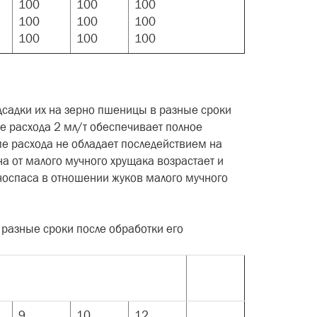
100
100
100
100
100
100
100
100
100
одсадки их на зерно пшеницы в разные сроки
е расхода 2 мл/т обеспечивает полное
ме расхода не обладает последействием на
на от малого мучного хрущака возрастает и
рноспаса в отношении жуков малого мучного
 разные сроки после обработки его
9
10
12