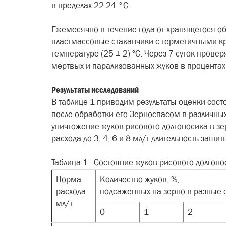
в пределах 22-24 °С.
Ежемесячно в течение года от хранящегося об
пластмассовые стаканчики с герметичными кр
температуре (25 ± 2) ºС. Через 7 суток прове
мертвых и парализованных жуков в процентах 
Результаты исследований
В таблице 1 приводим результаты оценки сост
после обработки его Зерноспасом в различных
уничтожение жуков рисового долгоносика в зе
расхода до 3, 4, 6 и 8 мл/т длительность защи
Таблица 1 - Состояние жуков рисового долгон
Норма
Количество жуков, %,
расхода
подсаженных на зерно в разные 
мл/т
0
1
2