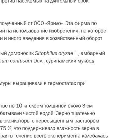
против насекомых на длительный срок.
 полученный от ООО «Ярило». Эта фирма по
и на использование изобретения, на которое
и и иного введения в хозяйственный оборот
вый долгоносик
Sitophilus
oryzae
L.
,
амбарный
lium
confusum
Duv., суринамский мукоед
льтуры выращивали в термостатах при
тве по 10 кг слоем толщиной около 3 см
абатывали чистой водой. Зерно тщательно
и в эксикаторы с пересыщенным раствором
75 %, что поддерживало влажность зерна в
орая в течение всего эксперимента колебалась