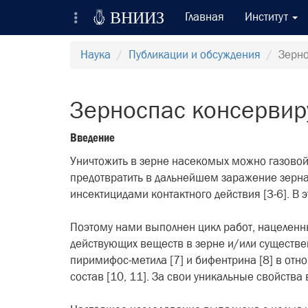

ВНИИЗ
Главная
Институт
Всероссийский Научно-Исследовательский
Наука
Публикации и обсуждения
Зерно
Институт Зерна и продуктов его переработки
Регистрация
Зерноспас консервир
Вход на сайт
Введение
Отправить сообщение
Уничтожить в зерне насекомых можно газовой д
предотвратить в дальнейшем заражение зерна
инсектицидами контактного действия [3-6]. В 
Поэтому нами выполнен цикл работ, нацеленн
действующих веществ в зерне и/или существен
пиримифос-метила [7] и бифентрина [8] в отн
состав [10, 11]. За свои уникальные свойств