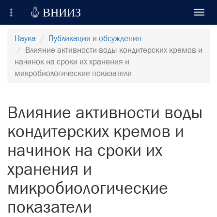

ВНИИЗ
Toggl
navig
Всероссийский Научно-Исследовательский
Наука
Публикации и обсуждения
Институт Зерна и продуктов его переработки
Влияние активности воды кондитерских кремов и
начинок на сроки их хранения и
Регистрация
микробиологические показатели
Вход на сайт
Влияние активности воды
Отправить сообщение
кондитерских кремов и
начинок на сроки их
хранения и
микробиологические
показатели