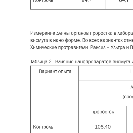
Контроль
94,7
84,7
Измерение длины органов проростка в лабора
висмута в нано форме. Во всех вариантах отме
Химические протравители Раксил – Ультра и Ви
Таблица 2 - Влияние нанопрепаратов висмута
Вариант опыта
Н
д
(сре
проросток
Контроль
108,40