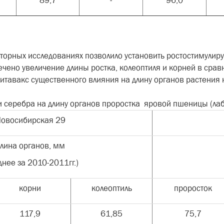
89,7
-
96,0
торных исследованиях позволило установить ростостимулир
чено увеличение длины ростка, колеоптиля и корней в сравн
тавакс существенного влияния на длину органов растения не
 и серебра на длину органов проростка яровой пшеницы (л
овосибирская 29
лина органов, мм
днее за 2010-2011гг.)
корни
колеоптиль
проросток
117,9
61,85
75,7