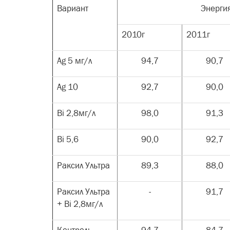
Вариант
Энерги
2010г
2011г
Ag 5 мг/л
94,7
90,7
Ag 10
92,7
90,0
Bi 2,8мг/л
98,0
91,3
Bi 5,6
90,0
92,7
Раксил Ультра
89,3
88,0
Раксил Ультра
-
91,7
+ Bi 2,8мг/л