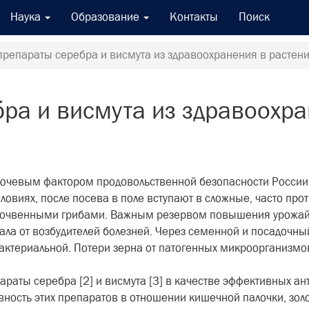
Наука
Образование
Контакты
Поиск
репараты серебра и висмута из здравоохранения в растен
ра и висмута из здравоохра
ключевым фактором продовольственной безопасности Росси
ловиях, после посева в поле вступают в сложные, часто пр
и почвенными грибами. Важным резервом повышения урожай
ла от возбудителей болезней. Через семенной и посадочны
актериальной. Потери зерна от патогенных микроорганизмов
аты серебра [2] и висмута [3] в качестве эффективных ан
ость этих препаратов в отношении кишечной палочки, золо