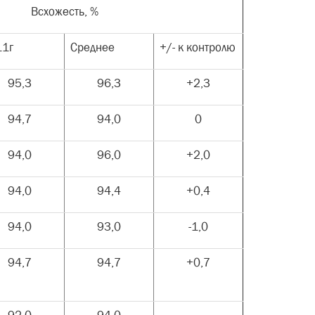
Всхожесть, %
11г
Среднее
+/- к контролю
95,3
96,3
+2,3
94,7
94,0
0
94,0
96,0
+2,0
94,0
94,4
+0,4
94,0
93,0
-1,0
94,7
94,7
+0,7