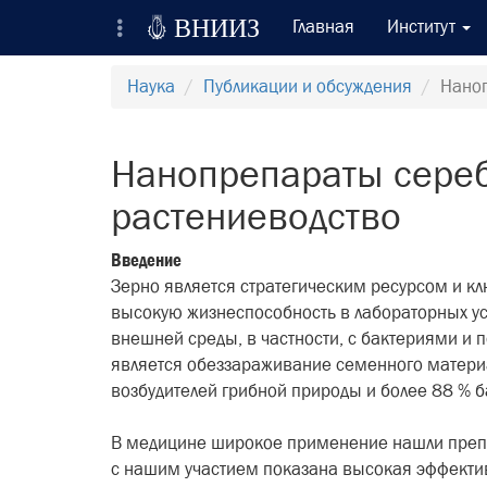

ВНИИЗ
Главная
Институт
Всероссийский Научно-Исследовательский
Наука
Публикации и обсуждения
Наноп
Институт Зерна и продуктов его переработки
Регистрация
Нанопрепараты сереб
Вход на сайт
растениеводство
Отправить сообщение
Введение
Зерно является стратегическим ресурсом и 
высокую жизнеспособность в лабораторных ус
внешней среды, в частности, с бактериями 
является обеззараживание семенного материа
возбудителей грибной природы и более 88 % б
В медицине широкое применение нашли препар
с нашим участием показана высокая эффективн