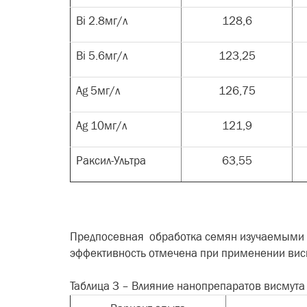
Bi
2.8мг/л
128,6
Bi
5.6мг/л
123,25
Ag
5мг/л
126,75
Ag
10мг/л
121,9
Раксил-Ультра
63,55
Предпосевная обработка семян изучаемыми 
эффективность отмечена при применении висмут
Таблица 3 – Влияние нанопрепаратов висмута