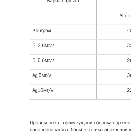
Вариант опыта
Alter
Контроль
4
Bi 2
,8мг/л
3
Bi
5,6мг/л
2
Ag
5мг/л
3
Ag
10мг/л
2
Проведенная в фазу кущения оценка поражен
нанопрепаратов в борьбе с этим заболевание