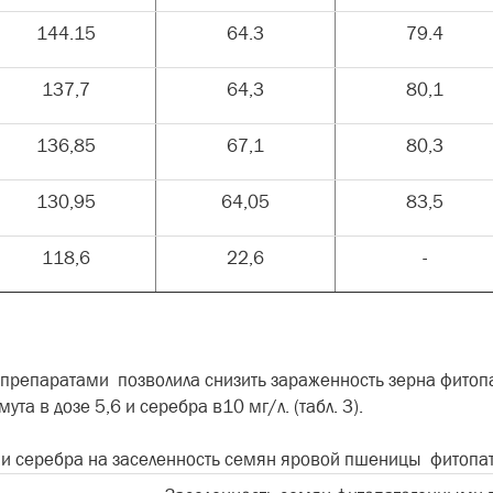
144.15
64.3
79.4
137,7
64,3
80,1
136,85
67,1
80,3
130,95
64,05
83,5
118,6
22,6
-
препаратами позволила снизить зараженность зерна фито
а в дозе 5,6 и серебра в10 мг/л. (табл. 3).
 и серебра на заселенность семян яровой пшеницы фитопа