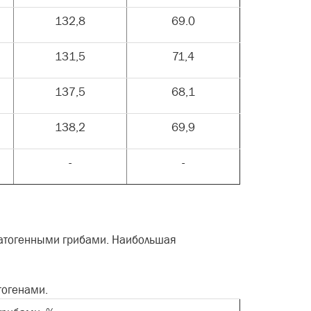
132,8
69.0
131,5
71,4
137,5
68,1
138,2
69,9
-
-
патогенными грибами. Наибольшая
тогенами.