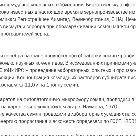
нии желудочно-кишечных заболеваний. Биологическкую эффе
око известных в настоящее время в зернопроизводстве им
емикал) Регистрейшен Лимитед, Великобритания, США). Цел
в висмута и серебра при обеззараживании семян мягкой я
протравителей зерна.
 и серебра на этапе предпосевной обработки семян яровой
колько научных коллективов. В исследованиях принимали у
СибНИИРС – проведение лабораторных, опытных и произво
кции. Концентрация коллоидных растворов субцитрата висму
оставляла 11,0 л на 1 тонну семян.
аратов на фитопатогенную микрофлору семян, проводили в 
а картофельно-декстрозном агаре (Наумова, 1970).
е качества семян проводили в лабораторных условиях на с
энергию прорастания и всхожесть определяли по ГОСТ 12038
ростков пшеницы проводили в лабораторных условиях рул