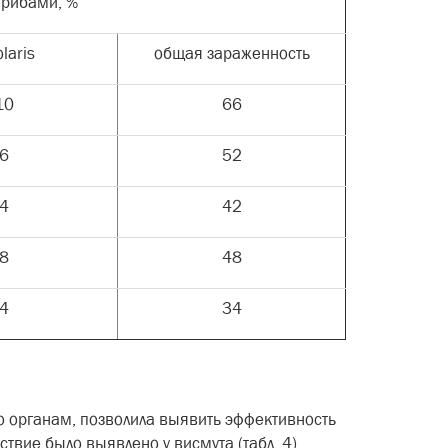
грибами, %
laris
общая зараженность
10
66
6
52
4
42
8
48
4
34
 органам, позволила выявить эффективность
вие было выявлено у висмута (табл. 4).