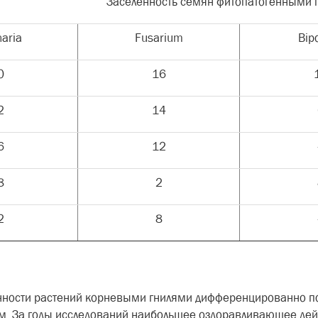
Заселенность семян фитопатогенными 
naria
Fusarium
Bipo
0
16
2
14
6
12
8
2
2
8
ности растений корневыми гнилями дифференцированно по
м. За годы исследований наибольшее оздоравливающее дейст