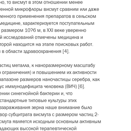
о, то висмут в этом отношении менее
огенной микрофлоры висмут сравним или даже
ышленного применения препаратов в сельском
медицине, характеризуется поступательным
 размером 10?6 м, в XXI веке уверенно
ий исследований отмечены медицина и
торой находится на этапе поисковых работ.
в области здравоохранения [4].
астиц металла, к наноразмерному масштабу
о ограничения) и повышением их активности
диапазоне размеров наночастицы серебра, как
ус иммунодефицита человека (ВИЧ) [6].
нии синегнойной бактерии и, что
 стандартные типовые культуры этих
еззараживания зерна наше внимание было
вор субцитрата висмута с размером частиц 2-
висмута является исходным основным активным
бладающих высокой терапевтической