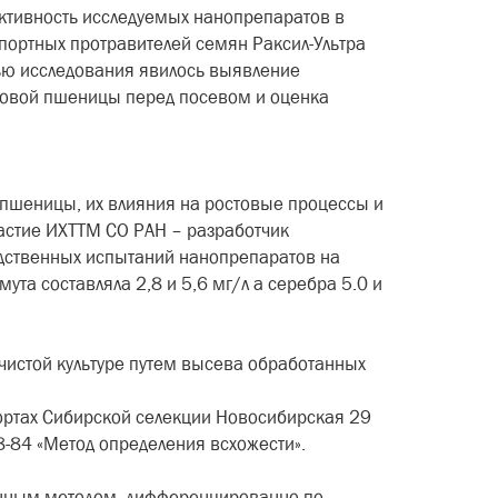
ктивность исследуемых нанопрепаратов в
портных протравителей семян Раксил-Ультра
ью исследования явилось выявление
ровой пшеницы перед посевом и оценка
 пшеницы, их влияния на ростовые процессы и
частие ИХТТМ СО РАН – разработчик
дственных испытаний нанопрепаратов на
та составляла 2,8 и 5,6 мг/л а серебра 5.0 и
чистой культуре путем высева обработанных
ортах Сибирской селекции Новосибирская 29
-84 «Метод определения всхожести».
онным методом, дифференцированно по