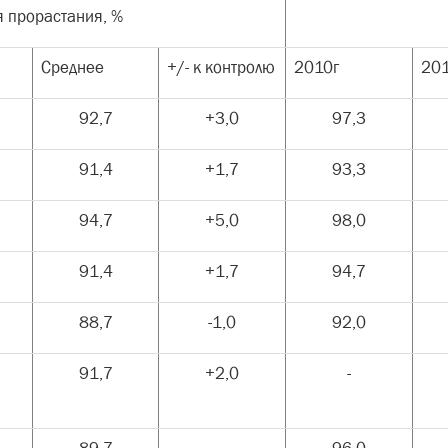
я прорастания, %
Среднее
+/- к контролю
2010г
20
92,7
+3,0
97,3
91,4
+1,7
93,3
94,7
+5,0
98,0
91,4
+1,7
94,7
88,7
-1,0
92,0
91,7
+2,0
-