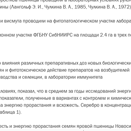
(Лангольф Э. И., Чулкина В. А., 1985, Чулкина В. А., 1972)
и висмута проводили на фитопатологическом участке лабо
онном участке ФГБНУ СибНИИРС на площади 2.4 га в трех п
ю влияния различных препаративных доз новых биологическ
н и фитотоксическое действие препаратов на возбудителей
еводства и селекции, в лаборатории иммунитета
ловиях, показал, что в среднем за годы исследований энерг
казатели, полученные в вариантах с контролем и химическ
на энергию прорастания и всхожесть. Серебро в концентрац
таблица 1).
ожесть и энергию прорастания семян яровой пшеницы Новос