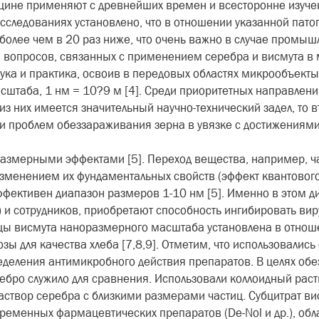
ицине применяют с древнейших времен и всесторонне изучен
исследованиях установлено, что в отношении указанной пат
 более чем в 20 раз ниже, что очень важно в случае пром
 вопросов, связанных с применением серебра и висмута в 
ука и практика, освоив в передовых областях микрообъекты
сштаба, 1 нм = 10?9 м [4]. Среди приоритетных направлен
 них имеется значительный научно-технический задел, то в
и проблем обеззараживания зерна в увязке с достижениями 
размерными эффектами [5]. Переход вещества, например, ч
зменением их фундаментальных свойств (эффект квантовог
 эффективен диапазон размеров 1-10 нм [5]. Именно в этом 
) и сотрудников, приобретают способность ингибировать вир
ы висмута наноразмерного масштаба установлена в отноше
зы для качества хлеба [7,8,9]. Отметим, что использовались
деления антимикробного действия препаратов. В целях об
ебро служило для сравнения. Использовали коллоидный раст
аствор серебра с близкими размерами частиц. Субцитрат 
временных фармацевтических препаратов (De-Nol и др.), о