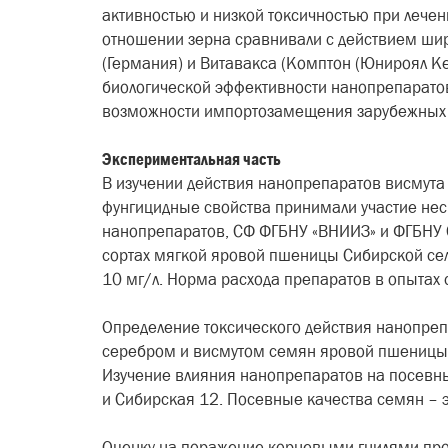
активностью и низкой токсичностью при лече
отношении зерна сравнивали с действием шир
(Германия) и Витавакса (Комптон (Юнироял К
биологической эффективности нанопрепарато
возможности импортозамещения зарубежных 
Экспериментальная часть
В изучении действия нанопрепаратов висмута
фунгицидные свойства принимали участие нес
нанопрепаратов, СФ ФГБНУ «ВНИИЗ» и ФГБНУ 
сортах мягкой яровой пшеницы Сибирской селе
10 мг/л. Норма расхода препаратов в опытах с
Определение токсического действия нанопреп
серебром и висмутом семян яровой пшеницы н
Изучение влияния нанопрепаратов на посевны
и Сибирская 12. Посевные качества семян – 
Оценку на поражение корневыми гнилями про