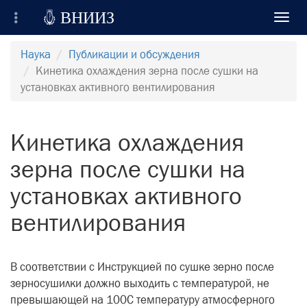

ВНИИЗ
Toggl
navig
Всероссийский Научно-Исследовательский
Наука
Публикации и обсуждения
Институт Зерна и продуктов его переработки
Кинетика охлаждения зерна после сушки на
установках активного вентилирования
Регистрация
Вход на сайт
Кинетика охлаждения
Отправить сообщение
зерна после сушки на
установках активного
вентилирования
В соответствии с Инструкцией по сушке зерно после
зерносушилки должно выходить с температурой, не
превышающей на 100С температуру атмосферного