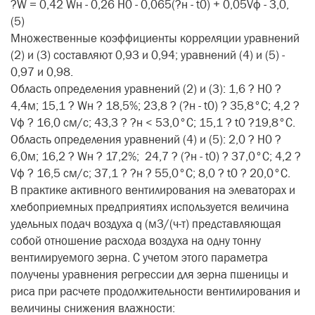
?W = 0,42 Wн - 0,26 Н0 - 0,065(?н - t0) + 0,05Vф - 3,0,
(5)
Множественные коэффициенты корреляции уравнений
(2) и (3) составляют 0,93 и 0,94; уравнений (4) и (5) -
0,97 и 0,98.
Область определения уравнений (2) и (3): 1,6 ? Н0 ?
4,4м; 15,1 ? Wн ? 18,5%; 23,8 ? (?н - t0) ? 35,8°С; 4,2 ?
Vф ? 16,0 см/с; 43,3 ? ?н < 53,0°С; 15,1 ? t0 ?19,8°С.
Область определения уравнений (4) и (5): 2,0 ? Н0 ?
6,0м; 16,2 ? Wн ? 17,2%; 24,7 ? (?н - t0) ? 37,0°С; 4,2 ?
Vф ? 16,5 см/с; 37,1 ? ?н ? 55,0°С; 8,0 ? t0 ? 20,0°С.
В практике активного вентилирования на элеваторах и
хлебоприемных предприятиях используется величина
удельных подач воздуха q (м3/(ч-т) представляющая
собой отношение расхода воздуха на одну тонну
вентилируемого зерна. С учетом этого параметра
получены уравнения регрессии для зерна пшеницы и
риса при расчете продолжительности вентилирования и
величины снижения влажности: