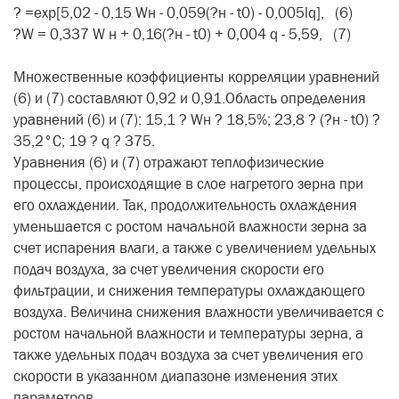
? =ехр[5,02 - 0,15 Wн - 0,059(?н - t0) - 0,005lq], (6)
?W = 0,337 W н + 0,16(?н - t0) + 0,004 q - 5,59, (7)
Множественные коэффициенты корреляции уравнений
(6) и (7) составляют 0,92 и 0,91.Область определения
уравнений (6) и (7): 15,1 ? Wн ? 18,5%; 23,8 ? (?н - t0) ?
35,2°С; 19 ? q ? 375.
Уравнения (6) и (7) отражают теплофизические
процессы, происходящие в слое нагретого зерна при
его охлаждении. Так, продолжительность охлаждения
уменьшается с ростом начальной влажности зерна за
счет испарения влаги, а также с увеличением удельных
подач воздуха, за счет увеличения скорости его
фильтрации, и снижения температуры охлаждающего
воздуха. Величина снижения влажности увеличивается с
ростом начальной влажности и температуры зерна, а
также удельных подач воздуха за счет увеличения его
скорости в указанном диапазоне изменения этих
параметров.