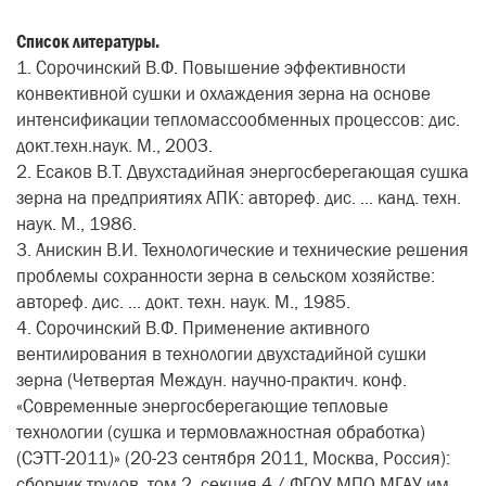
Список литературы.
1. Сорочинский В.Ф. Повышение эффективности
конвективной сушки и охлаждения зерна на основе
интенсификации тепломассообменных процессов: дис.
докт.техн.наук. М., 2003.
2. Есаков В.Т. Двухстадийная энергосберегающая сушка
зерна на предприятиях АПК: автореф. дис. ... канд. техн.
наук. М., 1986.
3. Анискин В.И. Технологические и технические решения
проблемы сохранности зерна в сельском хозяйстве:
автореф. дис. ... докт. техн. наук. М., 1985.
4. Сорочинский В.Ф. Применение активного
вентилирования в технологии двухстадийной сушки
зерна (Четвертая Междун. научно-практич. конф.
«Современные энергосберегающие тепловые
технологии (сушка и термовлажностная обработка)
(СЭТТ-2011)» (20-23 сентября 2011, Москва, Россия):
сборник трудов, том 2, секция 4 / ФГОУ МПО МГАУ им.