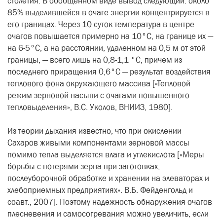
столетия. В обобщенном виде вывод следующий: около
85% выделившейся в очаге энергии концентрируется в
его границах. Через 10 суток температура в центре
очагов повышается примерно на 10°С, на границе их —
на 6-5°С, а на расстоянии, удаленном на 0,5 м от этой
границы, — всего лишь на 0,8-1,1 °С, причем из
последнего приращения 0,6°С — результат воздействия
теплового фона окружающего массива [«Тепловой
режим зерновой насыпи с очагами повышенного
тепловыделения», B.C. Уколов, ВНИИЗ, 1980].
Из теории дыхания известно, что при окислении
Сахаров живыми компонентами зерновой массы
помимо тепла выделяется влага и углекислота [«Меры
борьбы с потерями зерна при заготовках,
послеуборочной обработке и хранении на элеваторах и
хлебоприемных предприятиях». В.Б. Фейденгольд и
соавт., 2007]. Поэтому надежность обнаружения очагов
плесневения и самосогревания можно увеличить, если