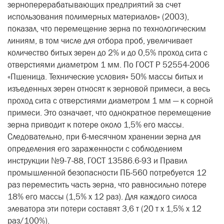
зерноперерабатывающих предприятий за счет
использования полимерных материалов» (2003),
показал, что перемещение зерна по технологическим
линиям, в том числе для отбора проб, увеличивает
количество битых зерен до 2% и до 0,5% проход сита с
отверстиями диаметром 1 мм. По ГОСТ Р 52554-2006
«Пшеница. Технические условия» 50% массы битых и
изъеденных зерен относят к зерновой примеси, а весь
проход сита с отверстиями диаметром 1 мм — к сорной
примеси. Это означает, что однократное перемещение
зерна приводит к потере около 1,5% его массы.
Следовательно, при 6-месячном хранении зерна для
определения его зараженности с соблюдением
инструкции №9-7-88, ГОСТ 13586.6-93 и Правил
промышленной безопасности ПБ-560 потребуется 12
раз переместить часть зерна, что равносильно потере
18% его массы (1,5% х 12 раз). Для каждого силоса
элеватора эти потери составят 3,6 т (20 т х 1,5% х 12
раз/100%).