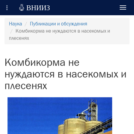

ВНИИЗ
Toggl
navig
Всероссийский Научно-Исследовательский
Наука
Публикации и обсуждения
Институт Зерна и продуктов его переработки
Комбикорма не нуждаются в насекомых и
плесенях
Регистрация
Вход на сайт
Комбикорма не
Отправить сообщение
нуждаются в насекомых и
плесенях