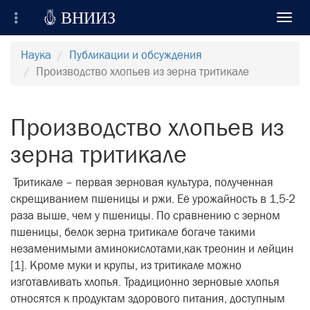

ВНИИЗ
Toggl
navig
Всероссийский Научно-Исследовательский
Наука
Публикации и обсуждения
Институт Зерна и продуктов его переработки
Производство хлопьев из зерна тритикале
Регистрация
Производство хлопьев из
Вход на сайт
зерна тритикале
Отправить сообщение
Тритикале – первая зерновая культура, полученная
скрещиванием пшеницы и ржи. Её урожайность в 1,5-2
раза выше, чем у пшеницы. По сравнению с зерном
пшеницы, белок зерна тритикале богаче такими
незаменимыми аминокислотами,как треонин и лейцин
[1]. Кроме муки и крупы, из тритикале можно
изготавливать хлопья. Традиционно зерновые хлопья
относятся к продуктам здорового питания, доступным