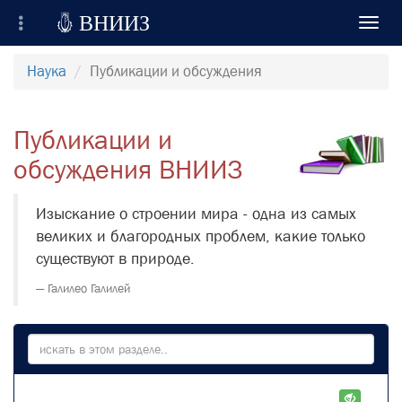

ВНИИЗ
Toggl
navig
Всероссийский Научно-Исследовательский
Наука
Публикации и обсуждения
Институт Зерна и продуктов его переработки
Регистрация
Публикации и
Вход на сайт
обсуждения ВНИИЗ
Отправить сообщение
Изыскание о строении мира - одна из самых
великих и благородных проблем, какие только
существуют в природе.
Галилео Галилей