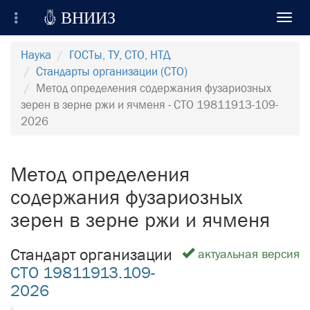

ВНИИЗ
Toggl
navig
Всероссийский Научно-Исследовательский
Наука
ГОСТы, ТУ, СТО, НТД
Институт Зерна и продуктов его переработки
Стандарты организации (СТО)
Метод определения содержания фузариозных
Регистрация
зерен в зерне ржи и ячменя - СТО 19811913-109-
2026
Вход на сайт
Отправить сообщение
Метод определения
содержания фузариозных
зерен в зерне ржи и ячменя
Стандарт организации
актуальная версия
СТО 19811913.109-
2026