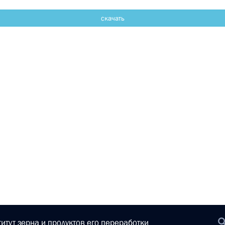
скачать
итут зерна и продуктов его переработки