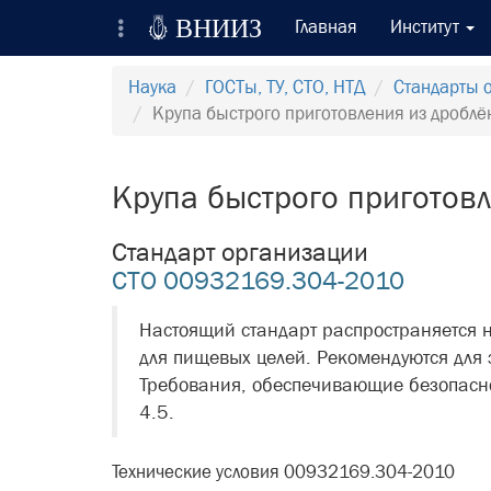

ВНИИЗ
Главная
Институт
Всероссийский Научно-Исследовательский
Наука
ГОСТы, ТУ, СТО, НТД
Стандарты 
Институт Зерна и продуктов его переработки
Крупа быстрого приготовления из дроблё
Регистрация
Крупа быстрого приготовл
Вход на сайт
Стандарт организации
Отправить сообщение
CTO 00932169.304-2010
Настоящий стандарт распространяется н
для пищевых целей. Рекомендуются для 
Требования, обеспечивающие безопаснос
4.5.
Технические условия 00932169.304-2010