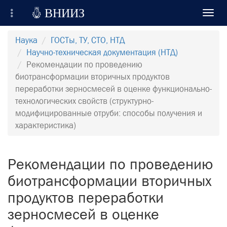

ВНИИЗ
Toggl
navig
Всероссийский Научно-Исследовательский
Наука
ГОСТы, ТУ, СТО, НТД
Институт Зерна и продуктов его переработки
Научно-техническая документация (НТД)
Рекомендации по проведению
Регистрация
биотрансформации вторичных продуктов
переработки зерносмесей в оценке функционально-
Вход на сайт
технологических свойств (структурно-
модифицированные отруби: способы получения и
Отправить сообщение
характеристика)
Рекомендации по проведению
биотрансформации вторичных
продуктов переработки
зерносмесей в оценке