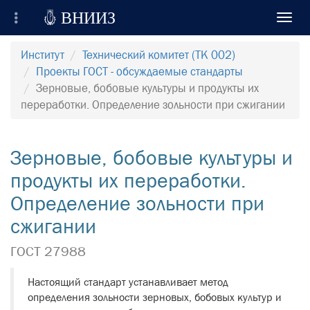

ВНИИЗ
Toggl
navig
Всероссийский Научно-Исследовательский
Институт
Технический комитет (ТК 002)
Институт Зерна и продуктов его переработки
Проекты ГОСТ - обсуждаемые стандарты
Зерновые, бобовые культуры и продукты их
Регистрация
переработки. Определение зольности при сжигании
Вход на сайт
Зерновые, бобовые культуры и
Отправить сообщение
продукты их переработки.
Определение зольности при
сжигании
ГОСТ 27988
Настоящий стандарт устанавливает метод
определения зольности зерновых, бобовых культур и