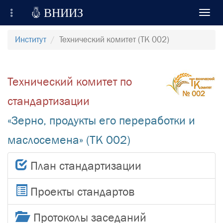

ВНИИЗ
Toggl
navig
Всероссийский Научно-Исследовательский
Институт
Технический комитет (ТК 002)
Институт Зерна и продуктов его переработки
Регистрация
Технический комитет по
Вход на сайт
стандартизации
Отправить сообщение
«Зерно, продукты его переработки и
маслосемена» (ТК 002)
План стандартизации
Проекты стандартов
Протоколы заседаний