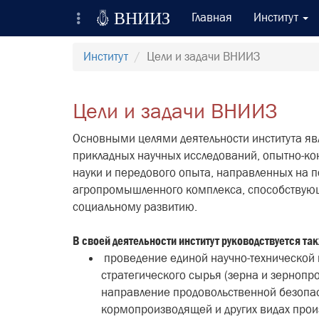

ВНИИЗ
Главная
Институт
Всероссийский Научно-Исследовательский
Институт
Цели и задачи ВНИИЗ
Институт Зерна и продуктов его переработки
Регистрация
Цели и задачи ВНИИЗ
Вход на сайт
Основными целями деятельности института я
прикладных научных исследований, опытно-ко
Отправить сообщение
науки и передового опыта, направленных на 
агропромышленного комплекса, способствующ
социальному развитию.
В своей деятельности институт руководствуется т
проведение единой научно-технической 
стратегического сырья (зерна и зерноп
направление продовольственной безопас
кормопроизводящей и других видах прои