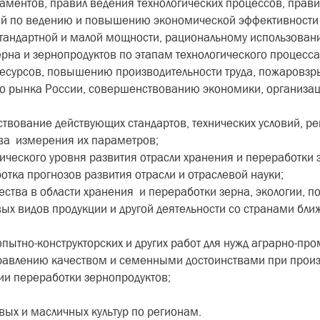
ламентов, правил ведения технологических процессов, прави
ий по ведению и повышению экономической эффективности
андартной и малой мощности, рациональному использованию
ерна и зернопродуктов по этапам технологического процесс
есурсов, повышению производительности труда, пожаровзры
го рынка России, совершенствованию экономики, организаци
вование действующих стандартов, технических условий, рег
тва измерения их параметров;
ического уровня развития отрасли хранения и переработки 
отка прогнозов развития отрасли и отраслевой науки;
ества в области хранения и переработки зерна, экологии,
вых видов продукции и другой деятельности со странами бли
опытно-конструкторских и других работ для нужд аграрно-п
равлению качеством и семенными достоинствами при произ
ии переработки зернопродуктов;
;
вых и масличных культур по регионам.