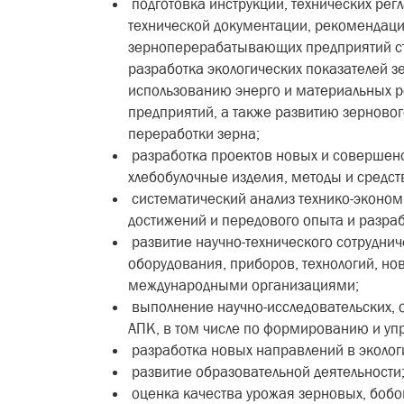
подготовка инструкций, технических рег
технической документации, рекомендац
зерноперерабатывающих предприятий ст
разработка экологических показателей з
использованию энерго и материальных р
предприятий, а также развитию зерново
переработки зерна;
разработка проектов новых и совершенст
хлебобулочные изделия, методы и средс
систематический анализ технико-эконом
достижений и передового опыта и разраб
развитие научно-технического сотруднич
оборудования, приборов, технологий, но
международными организациями;
выполнение научно-исследовательских, 
АПК, в том числе по формированию и уп
разработка новых направлений в эколог
развитие образовательной деятельности
оценка качества урожая зерновых, бобо