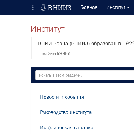

ВНИИЗ
Главная
Институт
Всероссийский Научно-Исследовательский
Институт
Институт Зерна и продуктов его переработки
Регистрация
ВНИИ Зерна (ВНИИЗ) образован в 1929
Вход на сайт
история ВНИИЗ
Отправить сообщение
Новости и события
Руководство института
Историческая справка