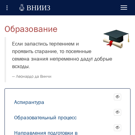

ВНИИЗ
Toggl
navig
Всероссийский Научно-Исследовательский
Образование
Институт Зерна и продуктов его переработки
Регистрация
Если запастись терпением и
проявить старание, то посеянные
Вход на сайт
семена знания непременно дадут добрые
всходы.
Отправить сообщение
Леонардо да Винчи
Аспирантура
Образовательный процесс
Направления подготовки в