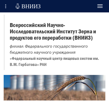

ВНИИЗ
Toggl
navig
Всероссийский Научно-Исследовательский
Институт Зерна и продуктов его переработки
Всероссийский Научно-
Исследовательский Институт Зерна и
Регистрация
продуктов его переработки (ВНИИЗ)
Вход на сайт
филиал Федерального государственного
бюджетного научного учреждения
Отправить сообщение
«Федеральный научный центр пищевых систем им.
В.М. Горбатова» РАН